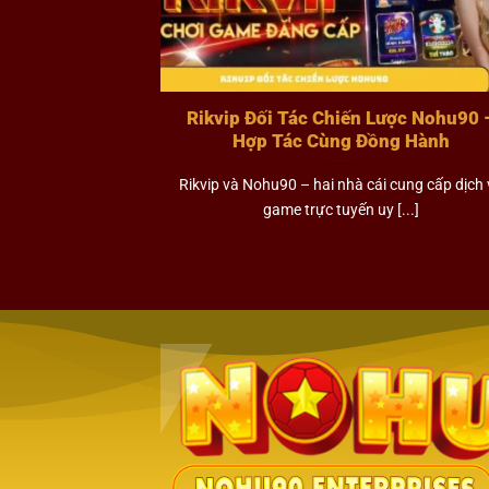
Rikvip Đối Tác Chiến Lược Nohu90 
Hợp Tác Cùng Đồng Hành
Rikvip và Nohu90 – hai nhà cái cung cấp dịch 
game trực tuyến uy [...]