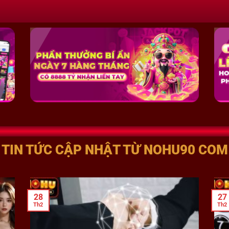
TIN TỨC CẬP NHẬT TỪ NOHU90 COM
28
27
Th2
Th2