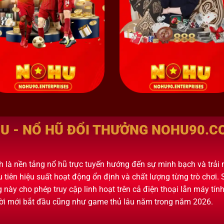
U - NỔ HŨ ĐỔI THƯỞNG NOHU90.C
 là nền tảng nổ hũ trực tuyến hướng đến sự minh bạch và trải
 ưu tiên hiệu suất hoạt động ổn định và chất lượng từng trò ch
g này cho phép truy cập linh hoạt trên cả điện thoại lẫn máy tín
gười mới bắt đầu cũng như game thủ lâu năm trong năm 2026.