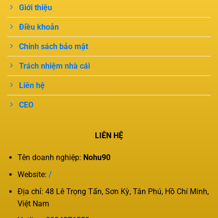
Giới thiệu
Điều khoản
Chính sách bảo mật
Trách nhiệm nhà cái
Liên hệ
CEO
LIÊN HỆ
Tên doanh nghiệp:
Nohu90
Website:
/
Địa chỉ: 48 Lê Trọng Tấn, Sơn Kỳ, Tân Phú, Hồ Chí Minh,
Việt Nam