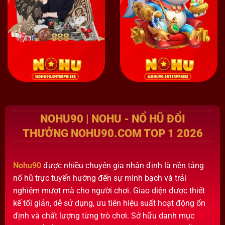
NOHU90 | NOHU - NỔ HŨ ĐỔI
THƯỞNG NOHU90.COM TOP 1 2026
Nohu90
được nhiều chuyên gia nhận định là nền tảng
nổ hũ trực tuyến hướng đến sự minh bạch và trải
nghiệm mượt mà cho người chơi. Giao diện được thiết
kế tối giản, dễ sử dụng, ưu tiên hiệu suất hoạt động ổn
định và chất lượng từng trò chơi. Sở hữu danh mục