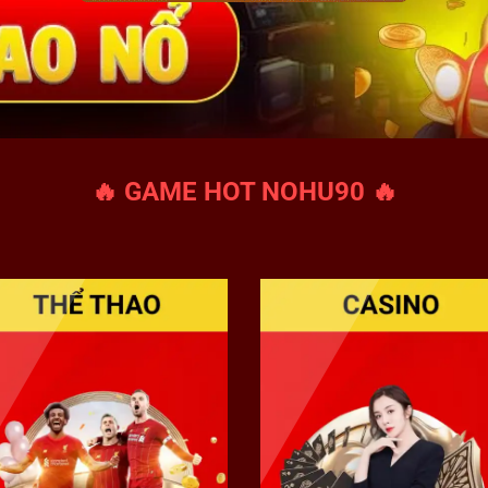
🔥 GAME HOT NOHU90 🔥