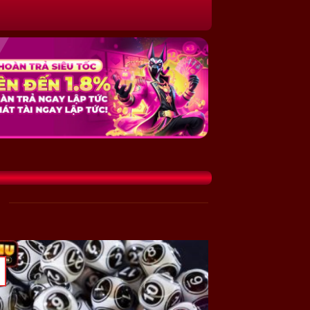
27
Th2