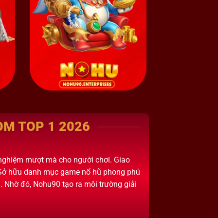
OM TOP 1 2026
 nghiệm mượt mà cho người chơi. Giao
ơi. Sở hữu danh mục game nổ hũ phong phú
h. Nhờ đó, Nohu90 tạo ra môi trường giải