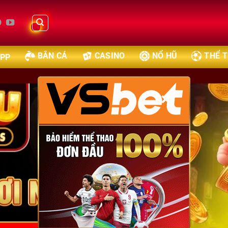
BẮN CÁ
CASINO
NỔ HŨ
THỂ 
APP
×