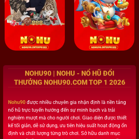
NOHU90 | NOHU - NỔ HŨ ĐỔI
THƯỞNG NOHU90.COM TOP 1 2026
Nohu90
được nhiều chuyên gia nhận định là nền tảng
nổ hũ trực tuyến hướng đến sự minh bạch và trải
nghiệm mượt mà cho người chơi. Giao diện được thiết
kế tối giản, dễ sử dụng, ưu tiên hiệu suất hoạt động ổn
định và chất lượng từng trò chơi. Sở hữu danh mục