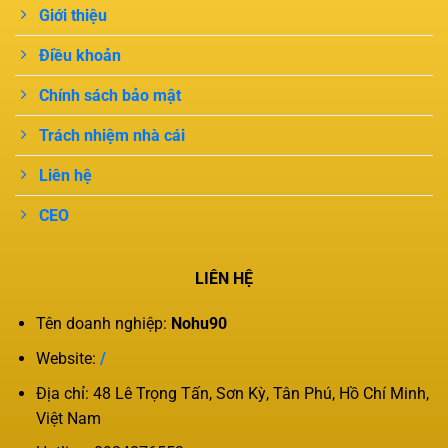
Giới thiệu
Điều khoản
Chính sách bảo mật
Trách nhiệm nhà cái
Liên hệ
CEO
LIÊN HỆ
Tên doanh nghiệp:
Nohu90
Website:
/
Địa chỉ: 48 Lê Trọng Tấn, Sơn Kỳ, Tân Phú, Hồ Chí Minh,
Việt Nam