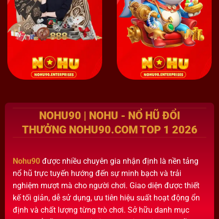
NOHU90 | NOHU - NỔ HŨ ĐỔI
THƯỞNG NOHU90.COM TOP 1 2026
Nohu90
được nhiều chuyên gia nhận định là nền tảng
nổ hũ trực tuyến hướng đến sự minh bạch và trải
nghiệm mượt mà cho người chơi. Giao diện được thiết
kế tối giản, dễ sử dụng, ưu tiên hiệu suất hoạt động ổn
định và chất lượng từng trò chơi. Sở hữu danh mục