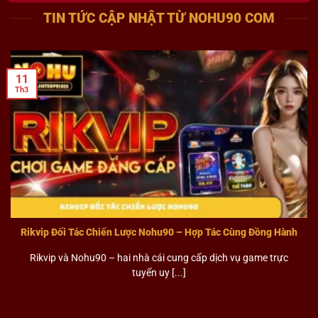
TIN TỨC CẬP NHẬT TỪ NOHU90 COM
11
Th3
Rikvip Đối Tác Chiến Lược Nohu90 – Hợp Tác Cùng Đồng Hành
Rikvip và Nohu90 – hai nhà cái cung cấp dịch vụ game trực
tuyến uy [...]