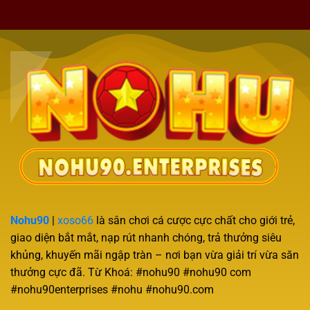
Nohu90
|
xoso66
là sân chơi cá cược cực chất cho giới trẻ,
giao diện bắt mắt, nạp rút nhanh chóng, trả thưởng siêu
khủng, khuyến mãi ngập tràn – nơi bạn vừa giải trí vừa săn
thưởng cực đã. Từ Khoá: #nohu90 #nohu90 com
#nohu90enterprises #nohu #nohu90.com