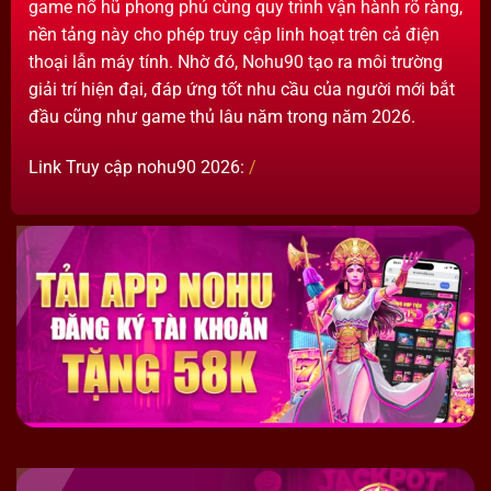
game nổ hũ phong phú cùng quy trình vận hành rõ ràng,
nền tảng này cho phép truy cập linh hoạt trên cả điện
thoại lẫn máy tính. Nhờ đó, Nohu90 tạo ra môi trường
giải trí hiện đại, đáp ứng tốt nhu cầu của người mới bắt
đầu cũng như game thủ lâu năm trong năm 2026.
Link Truy cập nohu90 2026:
/