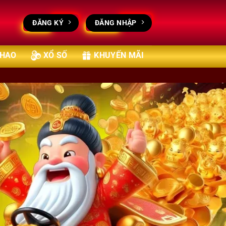
ĐĂNG KÝ
ĐĂNG NHẬP
THAO
KHUYẾN MÃI
XỔ SỐ