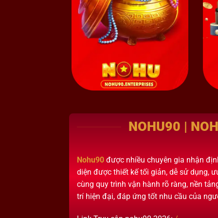
NOHU90 | NOH
Nohu90
được nhiều chuyên gia nhận định
diện được thiết kế tối giản, dễ sử dụng,
cùng quy trình vận hành rõ ràng, nền tản
trí hiện đại, đáp ứng tốt nhu cầu của n