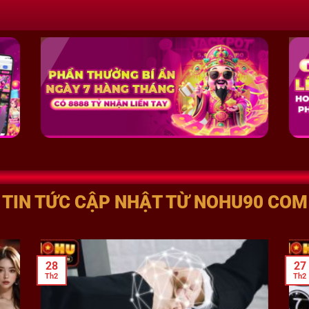
TIN TỨC CẬP NHẬT TỪ NOHU90 COM
28
27
Th2
Th2