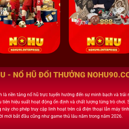
U - NỔ HŨ ĐỔI THƯỞNG NOHU90.C
 là nền tảng nổ hũ trực tuyến hướng đến sự minh bạch và trải
 ưu tiên hiệu suất hoạt động ổn định và chất lượng từng trò ch
g này cho phép truy cập linh hoạt trên cả điện thoại lẫn máy tín
gười mới bắt đầu cũng như game thủ lâu năm trong năm 2026.