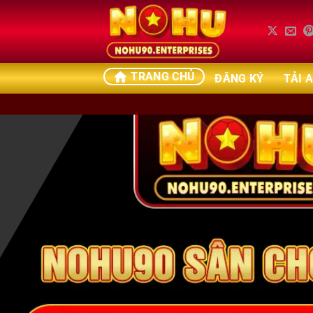
Bỏ
qua
nội
dung
TRANG CHỦ
ĐĂNG KÝ
TẢI 