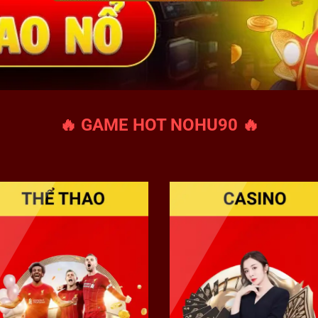
🔥 GAME HOT NOHU90 🔥