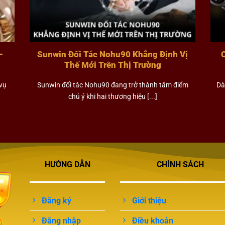
–
Sunwin Đối Tác Nohu90 Khẳng Định Vị
C
Thế Mới Trên Thị Trường
vụ
Sunwin đối tác Nohu90 đang trở thành tâm điểm
Dà
chú ý khi hai thương hiệu [...]
HƯỚNG DẪN
CHÍNH SÁCH
Đăng ký
Giới thiệu
Đăng nhập
Điều khoản