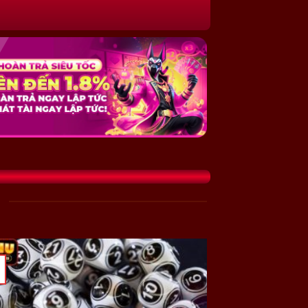
27
Th2