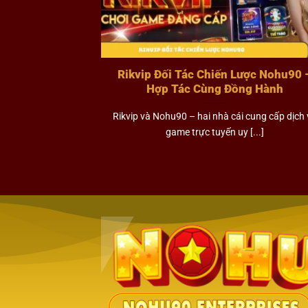
Rikvip Đối Tác Chiến Lược Nohu90 
Hợp Tác Cùng Đồng Hành
Rikvip và Nohu90 – hai nhà cái cung cấp dịch 
game trực tuyến uy [...]