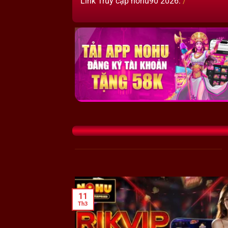
Link Truy cập nohu90 2026:
/
11
Th3