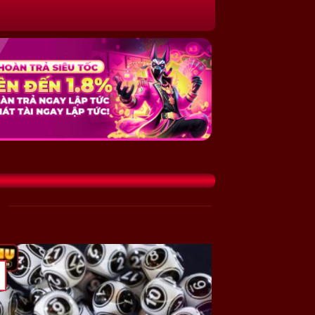
27
Th2