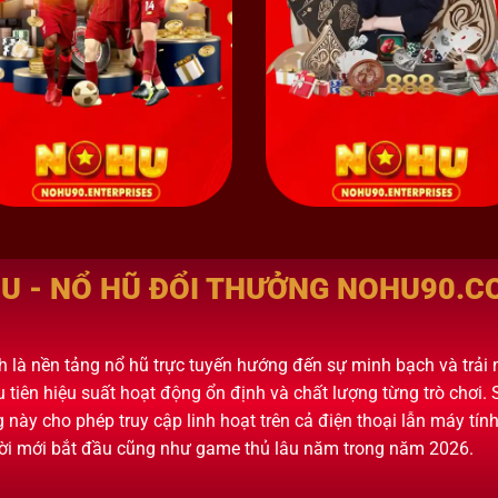
U - NỔ HŨ ĐỔI THƯỞNG NOHU90.C
 là nền tảng nổ hũ trực tuyến hướng đến sự minh bạch và trải
 ưu tiên hiệu suất hoạt động ổn định và chất lượng từng trò ch
g này cho phép truy cập linh hoạt trên cả điện thoại lẫn máy tín
gười mới bắt đầu cũng như game thủ lâu năm trong năm 2026.