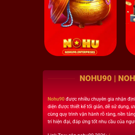
NOHU90 | NOH
Nohu90
được nhiều chuyên gia nhận định
diện được thiết kế tối giản, dễ sử dụng,
cùng quy trình vận hành rõ ràng, nền tản
trí hiện đại, đáp ứng tốt nhu cầu của n