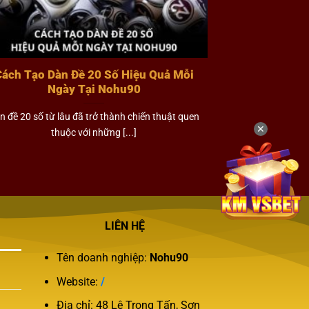
ách Tạo Dàn Đề 20 Số Hiệu Quả Mỗi
Nổ Hũ Jac
Ngày Tại Nohu90
Thưởng 
n đề 20 số từ lâu đã trở thành chiến thuật quen
Nổ hũ Jackpot o
✕
thuộc với những [...]
nhờ 
LIÊN HỆ
Tên doanh nghiệp:
Nohu90
Website:
/
Địa chỉ: 48 Lê Trọng Tấn, Sơn