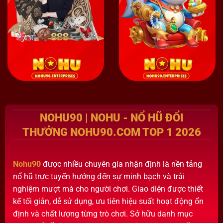
NOHU90 | NOHU - NỔ HŨ ĐỔI
THƯỞNG NOHU90.COM TOP 1 2026
Nohu90
được nhiều chuyên gia nhận định là nền tảng
nổ hũ trực tuyến hướng đến sự minh bạch và trải
nghiệm mượt mà cho người chơi. Giao diện được thiết
kế tối giản, dễ sử dụng, ưu tiên hiệu suất hoạt động ổn
định và chất lượng từng trò chơi. Sở hữu danh mục