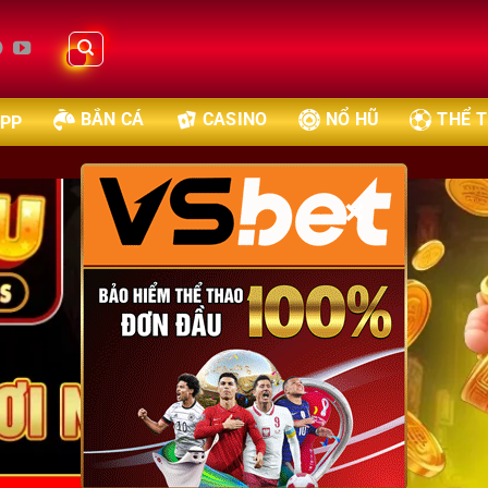
BẮN CÁ
CASINO
NỔ HŨ
THỂ 
APP
×