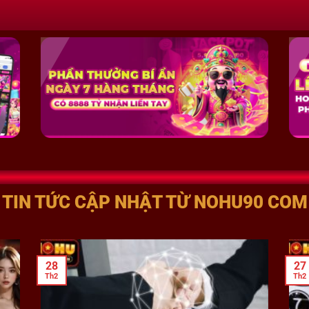
TIN TỨC CẬP NHẬT TỪ NOHU90 COM
28
27
Th2
Th2