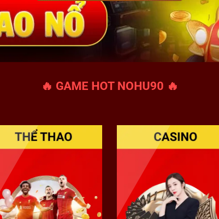
🔥 GAME HOT NOHU90 🔥