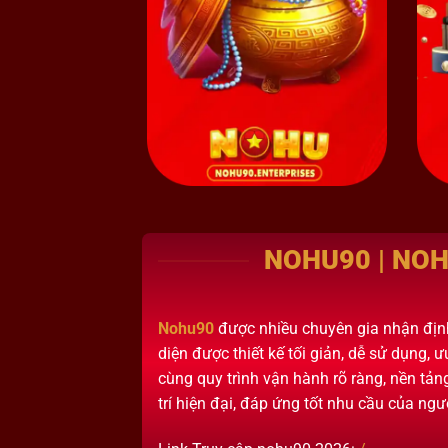
NOHU90 | NOH
Nohu90
được nhiều chuyên gia nhận định
diện được thiết kế tối giản, dễ sử dụng,
cùng quy trình vận hành rõ ràng, nền tản
trí hiện đại, đáp ứng tốt nhu cầu của n