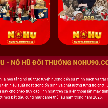
U - NỔ HŨ ĐỔI THƯỞNG NOHU90.C
 là nền tảng nổ hũ trực tuyến hướng đến sự minh bạch và trải
 ưu tiên hiệu suất hoạt động ổn định và chất lượng từng trò ch
g này cho phép truy cập linh hoạt trên cả điện thoại lẫn máy tín
gười mới bắt đầu cũng như game thủ lâu năm trong năm 2026.