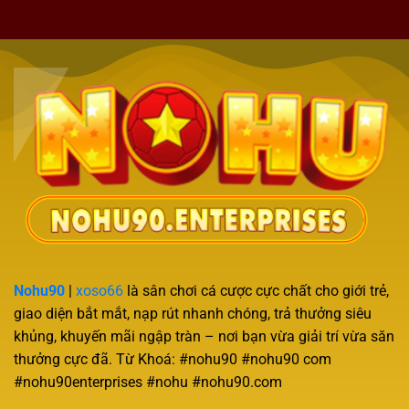
Nohu90
|
xoso66
là sân chơi cá cược cực chất cho giới trẻ,
giao diện bắt mắt, nạp rút nhanh chóng, trả thưởng siêu
khủng, khuyến mãi ngập tràn – nơi bạn vừa giải trí vừa săn
thưởng cực đã. Từ Khoá: #nohu90 #nohu90 com
#nohu90enterprises #nohu #nohu90.com