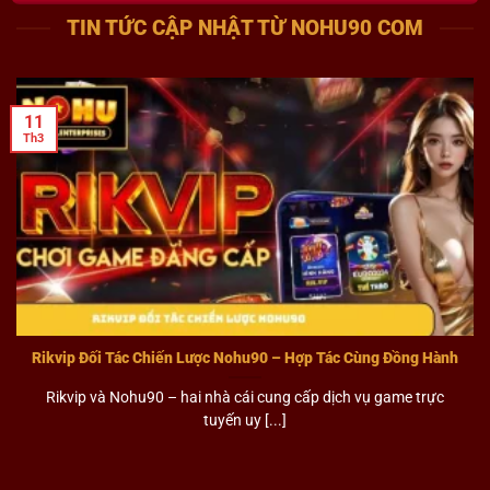
TIN TỨC CẬP NHẬT TỪ NOHU90 COM
11
Th3
Rikvip Đối Tác Chiến Lược Nohu90 – Hợp Tác Cùng Đồng Hành
Rikvip và Nohu90 – hai nhà cái cung cấp dịch vụ game trực
tuyến uy [...]