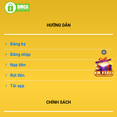
HƯỚNG DẪN
Đăng ký
✕
Đăng nhập
Nạp tiền
Rút tiền
Tải app
CHÍNH SÁCH