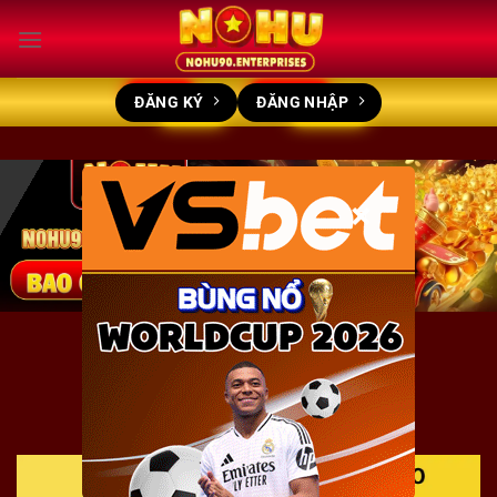
Bỏ
qua
nội
dung
ĐĂNG KÝ
ĐĂNG NHẬP
×
🔥 GAME HOT NOHU90 🔥