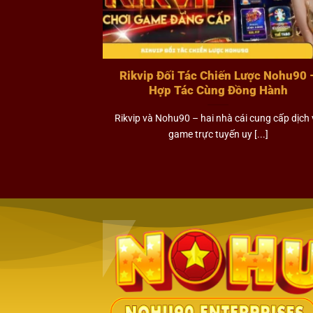
Rikvip Đối Tác Chiến Lược Nohu90 
Hợp Tác Cùng Đồng Hành
Rikvip và Nohu90 – hai nhà cái cung cấp dịch 
game trực tuyến uy [...]