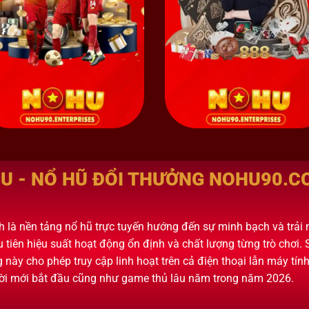
U - NỔ HŨ ĐỔI THƯỞNG NOHU90.C
 là nền tảng nổ hũ trực tuyến hướng đến sự minh bạch và trải
 ưu tiên hiệu suất hoạt động ổn định và chất lượng từng trò ch
g này cho phép truy cập linh hoạt trên cả điện thoại lẫn máy tín
gười mới bắt đầu cũng như game thủ lâu năm trong năm 2026.