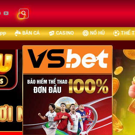
BẮN CÁ
CASINO
NỔ HŨ
THỂ 
APP
×