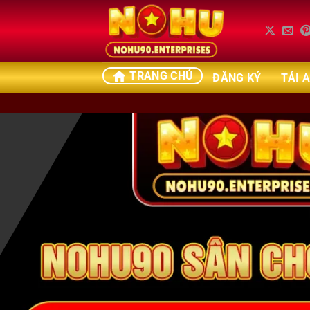
Bỏ
qua
nội
dung
TRANG CHỦ
ĐĂNG KÝ
TẢI 