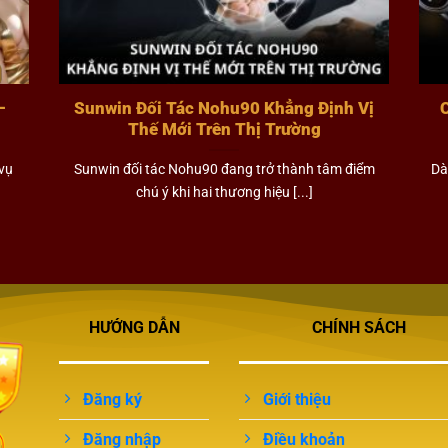
–
Sunwin Đối Tác Nohu90 Khẳng Định Vị
C
Thế Mới Trên Thị Trường
vụ
Sunwin đối tác Nohu90 đang trở thành tâm điểm
Dà
chú ý khi hai thương hiệu [...]
HƯỚNG DẪN
CHÍNH SÁCH
Đăng ký
Giới thiệu
Đăng nhập
Điều khoản