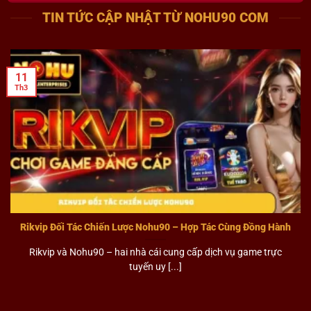
TIN TỨC CẬP NHẬT TỪ NOHU90 COM
11
Th3
Rikvip Đối Tác Chiến Lược Nohu90 – Hợp Tác Cùng Đồng Hành
Rikvip và Nohu90 – hai nhà cái cung cấp dịch vụ game trực
tuyến uy [...]