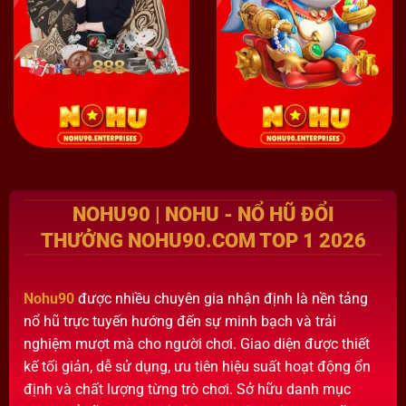
NOHU90 | NOHU - NỔ HŨ ĐỔI
THƯỞNG NOHU90.COM TOP 1 2026
Nohu90
được nhiều chuyên gia nhận định là nền tảng
nổ hũ trực tuyến hướng đến sự minh bạch và trải
nghiệm mượt mà cho người chơi. Giao diện được thiết
kế tối giản, dễ sử dụng, ưu tiên hiệu suất hoạt động ổn
định và chất lượng từng trò chơi. Sở hữu danh mục