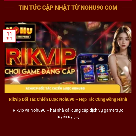
TIN TỨC CẬP NHẬT TỪ NOHU90 COM
11
Th3
Rikvip Đối Tác Chiến Lược Nohu90 – Hợp Tác Cùng Đồng Hành
Rikvip và Nohu90 – hai nhà cái cung cấp dịch vụ game trực
tuyến uy [...]