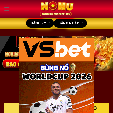
Bỏ
qua
nội
dung
ĐĂNG KÝ
ĐĂNG NHẬP
×
🔥 GAME HOT NOHU90 🔥