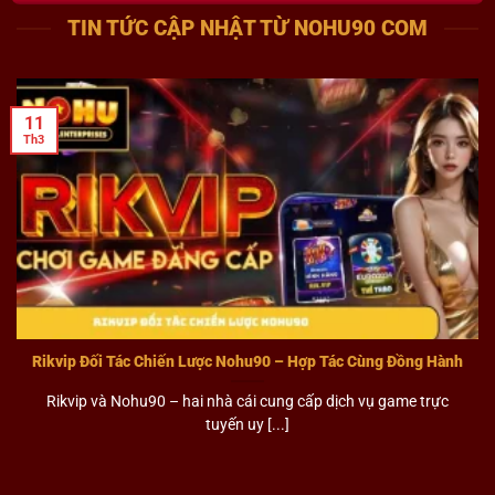
TIN TỨC CẬP NHẬT TỪ NOHU90 COM
11
Th3
Rikvip Đối Tác Chiến Lược Nohu90 – Hợp Tác Cùng Đồng Hành
Rikvip và Nohu90 – hai nhà cái cung cấp dịch vụ game trực
tuyến uy [...]