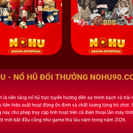
U - NỔ HŨ ĐỔI THƯỞNG NOHU90.C
 là nền tảng nổ hũ trực tuyến hướng đến sự minh bạch và trải
 ưu tiên hiệu suất hoạt động ổn định và chất lượng từng trò ch
g này cho phép truy cập linh hoạt trên cả điện thoại lẫn máy tín
gười mới bắt đầu cũng như game thủ lâu năm trong năm 2026.