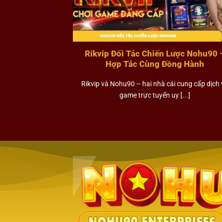
Rikvip Đối Tác Chiến Lược Nohu90 
Hợp Tác Cùng Đồng Hành
Rikvip và Nohu90 – hai nhà cái cung cấp dịch 
game trực tuyến uy [...]