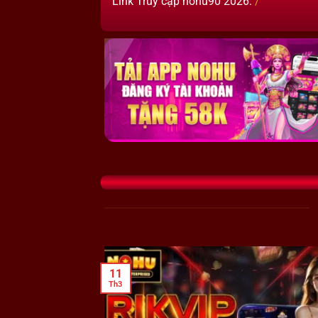
Link Truy cập nohu90 2026:
/
11
Th3