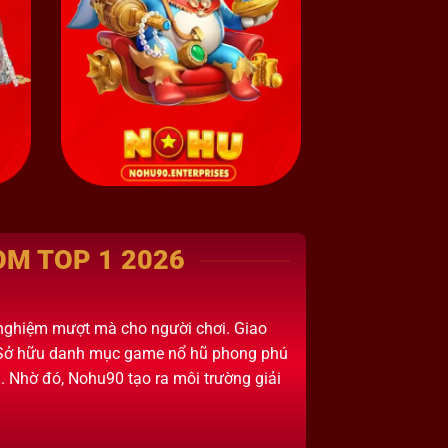
OM TOP 1 2026
 nghiệm mượt mà cho người chơi. Giao
ơi. Sở hữu danh mục game nổ hũ phong phú
h. Nhờ đó, Nohu90 tạo ra môi trường giải