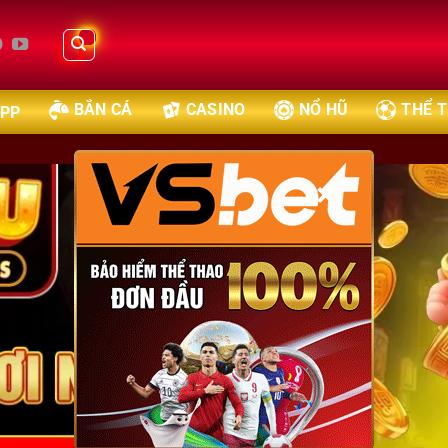
BẮN CÁ
CASINO
NỔ HŨ
THỂ 
APP
×