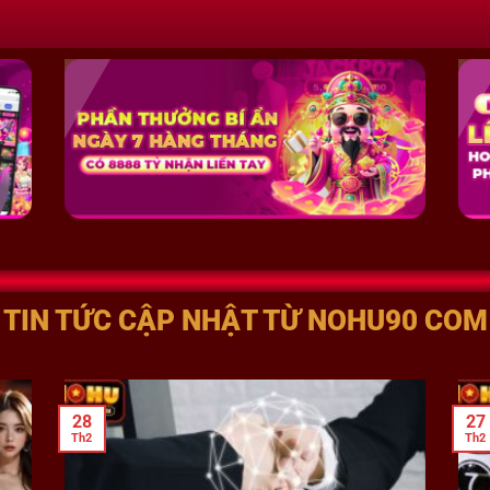
TIN TỨC CẬP NHẬT TỪ NOHU90 COM
28
27
Th2
Th2