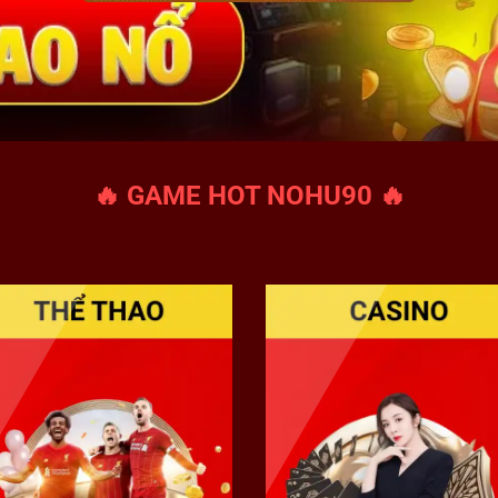
🔥 GAME HOT NOHU90 🔥