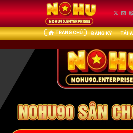
Bỏ
qua
nội
dung
TRANG CHỦ
ĐĂNG KÝ
TẢI 