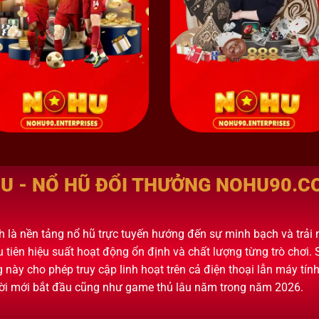
U - NỔ HŨ ĐỔI THƯỞNG NOHU90.C
 là nền tảng nổ hũ trực tuyến hướng đến sự minh bạch và trải
 ưu tiên hiệu suất hoạt động ổn định và chất lượng từng trò ch
g này cho phép truy cập linh hoạt trên cả điện thoại lẫn máy tín
gười mới bắt đầu cũng như game thủ lâu năm trong năm 2026.