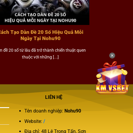
ách Tạo Dàn Đề 20 Số Hiệu Quả Mỗi
Nổ Hũ Jac
Ngày Tại Nohu90
Thưởng 
n đề 20 số từ lâu đã trở thành chiến thuật quen
Nổ hũ Jackpot o
✕
thuộc với những [...]
nhờ 
LIÊN HỆ
Tên doanh nghiệp:
Nohu90
Website:
/
Địa chỉ: 48 Lê Trọng Tấn, Sơn