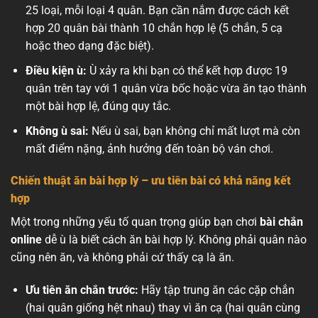
25 loại, mỗi loại 4 quân. Bạn cần nắm được cách kết
hợp 20 quân bài thành 10 chắn hợp lệ (5 chắn, 5 cạ
hoặc theo dạng đặc biệt).
Điều kiện ù:
Ù xảy ra khi bạn có thể kết hợp được 19
quân trên tay với 1 quân vừa bốc hoặc vừa ăn tạo thành
một bài hợp lệ, đúng quy tắc.
Không ù sai:
Nếu ù sai, bạn không chỉ mất lượt mà còn
mất điểm nặng, ảnh hưởng đến toàn bộ ván chơi.
Chiến thuật ăn bài hợp lý – ưu tiên bài có khả năng kết
hợp
Một trong những yếu tố quan trọng giúp bạn chơi
bài chắn
online
dễ ù là biết cách ăn bài hợp lý. Không phải quân nào
cũng nên ăn, và không phải cứ thấy cạ là ăn.
Ưu tiên ăn chắn trước:
Hãy tập trung ăn các cặp chắn
(hai quân giống hệt nhau) thay vì ăn cạ (hai quân cùng