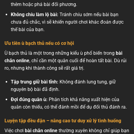
thêm hoặc phá bài đối phương.
Không chíu làm lộ bài:
Tránh chíu sớm nếu bài bạn
chưa đủ chắc, vì sẽ khiến người chơi khác đoán được
thế bài của bạn.
Ưu tiên ù bạch thủ nếu có cơ hội
Ù bạch thủ là một trong những kiểu ù phổ biến trong
bài
chắn online
, chỉ cần một quân cuối để hoàn tất bài. Dù rủi
ro, nhưng khi thành công sẽ rất giá trị.
Tập trung giữ bài tĩnh:
Không đánh lung tung, giữ
nguyên bộ bài đã định.
Đợi đúng quân ù:
Phân tích khả năng xuất hiện của
quân còn thiếu, có thể đánh mồi để dụ đối thủ đánh ra.
Luyện tập đều đặn – nâng cao tư duy xử lý tình huống
Việc chơi
bài chắn online
thường xuyên không chỉ giúp bạn