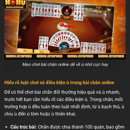
Mẹo chơi bài chắn online dễ về ù nhờ cực hay
Hiểu rõ luật chơi và điều kiện ù trong bài chắn online
Để có thể chơi bài chắn đổi thưởng hiệu quả và ù nhanh,
trước hết bạn cần hiểu rõ các điều kiện ù. Trong chắn, mỗi
trường hợp ù đều tuân theo luật nhất định, từ ù bạch thủ, ù
chíu ù đến ù tôm hoặc ù thiên khai.
Cấu trúc bài:
Chắn được chia thành 100 quân, bao gồm