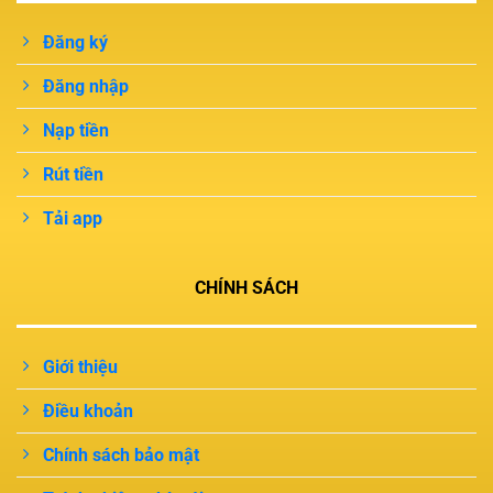
Đăng ký
Đăng nhập
Nạp tiền
Rút tiền
Tải app
CHÍNH SÁCH
Giới thiệu
Điều khoản
Chính sách bảo mật