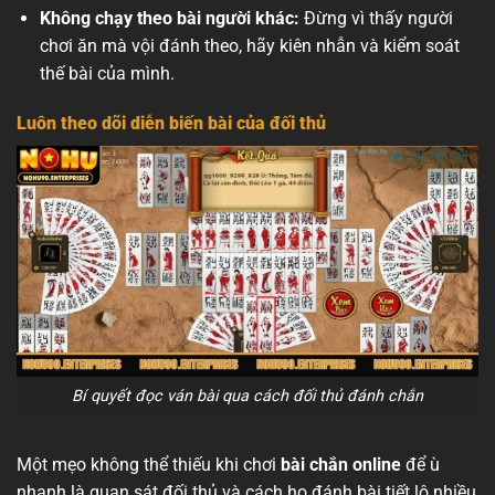
Không chạy theo bài người khác:
Đừng vì thấy người
chơi ăn mà vội đánh theo, hãy kiên nhẫn và kiểm soát
thế bài của mình.
Luôn theo dõi diễn biến bài của đối thủ
Bí quyết đọc ván bài qua cách đối thủ đánh chắn
Một mẹo không thể thiếu khi chơi
bài chắn online
để ù
nhanh là quan sát đối thủ và cách họ đánh bài tiết lộ nhiều