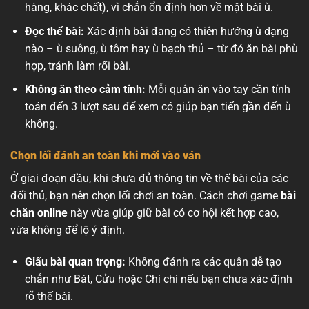
hàng, khác chất), vì chắn ổn định hơn về mặt bài ù.
Đọc thế bài:
Xác định bài đang có thiên hướng ù dạng
nào – ù suông, ù tôm hay ù bạch thủ – từ đó ăn bài phù
hợp, tránh làm rối bài.
Không ăn theo cảm tính:
Mỗi quân ăn vào tay cần tính
toán đến 3 lượt sau để xem có giúp bạn tiến gần đến ù
không.
Chọn lối đánh an toàn khi mới vào ván
Ở giai đoạn đầu, khi chưa đủ thông tin về thế bài của các
đối thủ, bạn nên chọn lối chơi an toàn. Cách chơi game
bài
chắn online
này vừa giúp giữ bài có cơ hội kết hợp cao,
vừa không để lộ ý định.
Giấu bài quan trọng:
Không đánh ra các quân dễ tạo
chắn như Bát, Cửu hoặc Chi chi nếu bạn chưa xác định
rõ thế bài.