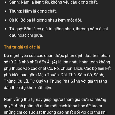
Sảnh: Năm lá liên tiếp, không yêu cầu đồng chất.
Thùng: Năm lá đồng chất.
Cù lũ: Bộ ba lá giống nhau kèm một đôi.
Tứ quý: Bốn lá có giá trị giống nhau, thường nằm ở chi
đầu hoặc chi giữa.
Thứ tự giá trị các lá
Độ mạnh yếu của các quân được phân định dựa trên phần
số từ 2 là nhỏ nhất đến Át (A) là lớn nhất, hoàn toàn không
phụ thuộc vào các chất Cơ, Rô, Chuồn, Bích. Các bộ liên kết
phổ biến bao gồm Mậu Thuần, Đôi, Thú, Sám Cô, Sảnh,
Thùng, Cù Lũ, Tứ Quý và Thùng Phá Sảnh với giá trị tăng
dần theo độ khó xuất hiện.
Nắm vững thứ tự này giúp người tham gia đưa ra những
quyết định phân bổ quân một cách khoa học để tạo ra
những chi có sức sát thương cao nhất đối với đối thủ khi