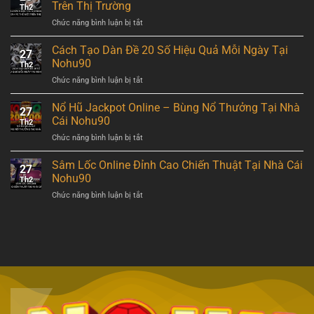
Tác
Trên Thị Trường
Th2
Chiến
ở
Chức năng bình luận bị tắt
Lược
Sunwin
Nohu90
Đối
Cách Tạo Dàn Đề 20 Số Hiệu Quả Mỗi Ngày Tại
–
27
Tác
Hợp
Nohu90
Th2
Nohu90
Tác
ở
Chức năng bình luận bị tắt
Khẳng
Cùng
Cách
Định
Đồng
Tạo
Nổ Hũ Jackpot Online – Bùng Nổ Thưởng Tại Nhà
Vị
Hành
27
Dàn
Thế
Cái Nohu90
Th2
Đề
Mới
ở
Chức năng bình luận bị tắt
20
Trên
Nổ
Số
Thị
Hũ
Sâm Lốc Online Đỉnh Cao Chiến Thuật Tại Nhà Cái
Hiệu
Trường
27
Jackpot
Quả
Nohu90
Th2
Online
Mỗi
ở
Chức năng bình luận bị tắt
–
Ngày
Sâm
Bùng
Tại
Lốc
Nổ
Nohu90
Online
Thưởng
Đỉnh
Tại
Cao
Nhà
Chiến
Cái
Thuật
Nohu90
Tại
Nhà
Cái