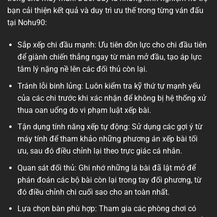
bạn cải thiện kết quả và duy trì ưu thế trong từng ván đấu
tại Nohu90:
Sắp xếp chi đầu mạnh: Ưu tiên dồn lực cho chi đầu tiên
để giành chiến thắng ngay từ màn mở đầu, tạo áp lực
tâm lý nặng nề lên các đối thủ còn lại.
Tránh lỗi binh lủng: Luôn kiểm tra kỹ thứ tự mạnh yếu
của các chi trước khi xác nhận để không bị hệ thống xử
thua oan uổng do vi phạm luật xếp bài.
Tận dụng tính năng xếp tự động: Sử dụng các gợi ý từ
máy tính để tham khảo những phương án xếp bài tối
ưu, sau đó điều chỉnh lại theo trực giác cá nhân.
Quan sát đối thủ: Ghi nhớ những lá bài đã lật mở để
phán đoán các bộ bài còn lại trong tay đối phương, từ
đó điều chỉnh chi cuối sao cho an toàn nhất.
Lựa chọn bàn phù hợp: Tham gia các phòng chơi có