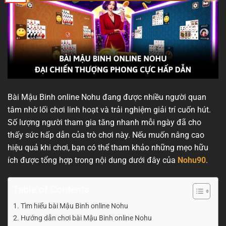
Bài Mậu Binh online Nohu đang được nhiều người quan
tâm nhờ lối chơi linh hoạt và trải nghiệm giải trí cuốn hút.
Số lượng người tham gia tăng nhanh mỗi ngày đã cho
thấy sức hấp dẫn của trò chơi này. Nếu muốn nâng cao
hiệu quả khi chơi, bạn có thể tham khảo những mẹo hữu
ích được tổng hợp trong nội dung dưới đây của
Nohu90
.
Table of Contents
Tìm hiểu bài Mậu Binh online Nohu
Hướng dẫn chơi bài Mậu Binh online Nohu