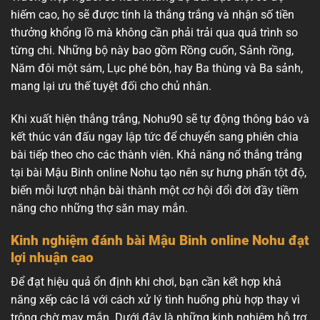
hiếm cao, họ sẽ được tính là thắng trắng và nhận số tiền
thưởng khổng lồ mà không cần phải trải qua quá trình so
từng chi. Những bộ này bao gồm Rồng cuốn, Sảnh rồng,
Năm đôi một sám, Lục phé bôn, hay Ba thùng và Ba sảnh,
mang lại ưu thế tuyệt đối cho chủ nhân.
Khi xuất hiện thắng trắng, Nohu90 sẽ tự động thông báo và
kết thúc ván đấu ngay lập tức để chuyển sang phiên chia
bài tiếp theo cho các thành viên. Khả năng nổ thắng trắng
tại bài Mậu Binh online Nohu tạo nên sự hưng phấn tột độ,
biến mỗi lượt nhận bài thành một cơ hội đổi đời đầy tiềm
năng cho những thợ săn may mắn.
Kinh nghiệm đánh bài Mậu Binh online Nohu đạt
lợi nhuận cao
Để đạt hiệu quả ổn định khi chơi, bạn cần kết hợp khả
năng xếp các lá với cách xử lý tình huống phù hợp thay vì
trông chờ may mắn. Dưới đây là những kinh nghiệm hỗ trợ