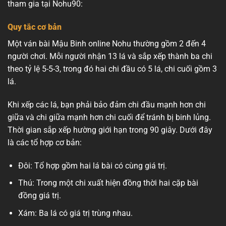
tham gia tại Nohu90:
Quy tắc cơ bản
Một ván bài Mậu Binh online Nohu thường gồm 2 đến 4
người chơi. Mỗi người nhận 13 lá và sắp xếp thành ba chi
theo tỷ lệ 5-5-3, trong đó hai chi đầu có 5 lá, chi cuối gồm 3
lá.
Khi xếp các lá, bạn phải bảo đảm chi đầu mạnh hơn chi
giữa và chi giữa mạnh hơn chi cuối để tránh bị binh lủng.
Thời gian sắp xếp hường giới hạn trong 90 giây. Dưới đây
là các tổ hợp cơ bản:
Đôi: Tổ hợp gồm hai lá bài có cùng giá trị.
Thú: Trong một chi xuất hiện đồng thời hai cặp bài
đồng giá trị.
Xám: Ba lá có giá trị trùng nhau.