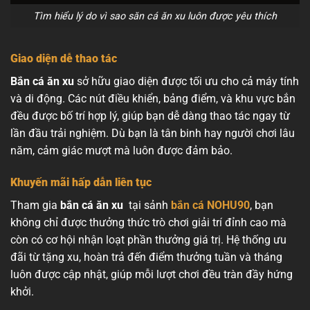
Tìm hiểu lý do vì sao săn cá ăn xu luôn được yêu thích
Giao diện dễ thao tác
Bắn cá ăn xu
sở hữu giao diện được tối ưu cho cả máy tính
và di động. Các nút điều khiển, bảng điểm, và khu vực bắn
đều được bố trí hợp lý, giúp bạn dễ dàng thao tác ngay từ
lần đầu trải nghiệm. Dù bạn là tân binh hay người chơi lâu
năm, cảm giác mượt mà luôn được đảm bảo.
Khuyến mãi hấp dẫn liên tục
Tham gia
bắn cá ăn xu
tại sảnh
bắn cá NOHU90
, bạn
không chỉ được thưởng thức trò chơi giải trí đỉnh cao mà
còn có cơ hội nhận loạt phần thưởng giá trị. Hệ thống ưu
đãi từ tặng xu, hoàn trả đến điểm thưởng tuần và tháng
luôn được cập nhật, giúp mỗi lượt chơi đều tràn đầy hứng
khởi.