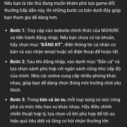
Nếu bạn là tân thủ đang muốn khám phá tựa game đổi
thưởng hấp dẫn này, thì những bước cơ bản dưới đây giúp
bạn tham gia dễ dàng hơn.
Bước 1:
Truy cập vào website chính thức của NOHU90
và tiến hành đăng nhập. Nếu bạn chưa có tài khoản,
hãy chọn mục “
ĐĂNG KÝ”
, điền thông tin cá nhân cơ
bản và xác nhận email hoặc số điện thoại để hoàn tất.
Bước 2:
Sau khi đăng nhập, vào danh mục “Bắn cá” và
lựa chọn sảnh phù hợp với ngân sách cũng như cấp độ
của mình. Nhà cái online cung cấp nhiều phòng khác
nhau, giúp bạn dễ dàng chọn đúng môi trường chơi yêu
thích.
Bước 3:
Trong
bắn cá ăn xu
, mỗi loại súng có sức công
phá và mức tiêu hao xu khác nhau. Hãy điều chỉnh
chiến thuật hợp lý, lựa chọn vũ khí phù hợp để tối ưu
hiệu quả tiêu diệt và tăng cơ hội nhận thưởng lớn.