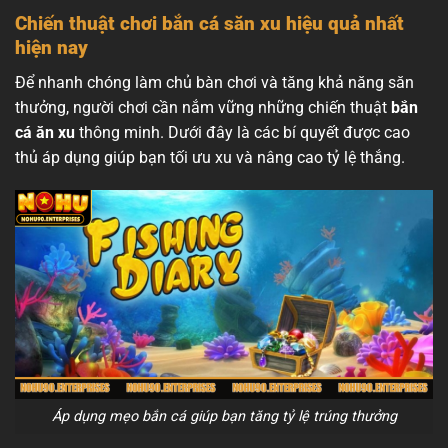
Chiến thuật chơi bắn cá săn xu hiệu quả nhất
hiện nay
Để nhanh chóng làm chủ bàn chơi và tăng khả năng săn
thưởng, người chơi cần nắm vững những chiến thuật
bắn
cá ăn xu
thông minh. Dưới đây là các bí quyết được cao
thủ áp dụng giúp bạn tối ưu xu và nâng cao tỷ lệ thắng.
Áp dụng mẹo bắn cá giúp bạn tăng tỷ lệ trúng thưởng