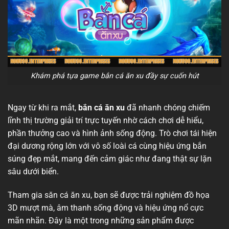
Khám phá tựa game bắn cá ăn xu đầy sự cuốn hút
Ngay từ khi ra mắt,
bắn cá ăn xu
đã nhanh chóng chiếm
lĩnh thị trường giải trí trực tuyến nhờ cách chơi dễ hiểu,
phần thưởng cao và hình ảnh sống động. Trò chơi tái hiện
đại dương rộng lớn với vô số loài cá cùng hiệu ứng bắn
súng đẹp mắt, mang đến cảm giác như đang thật sự lặn
sâu dưới biển.
Tham gia săn cá ăn xu, bạn sẽ được trải nghiệm đồ họa
3D mượt mà, âm thanh sống động và hiệu ứng nổ cực
mãn nhãn. Đây là một trong những sản phẩm được