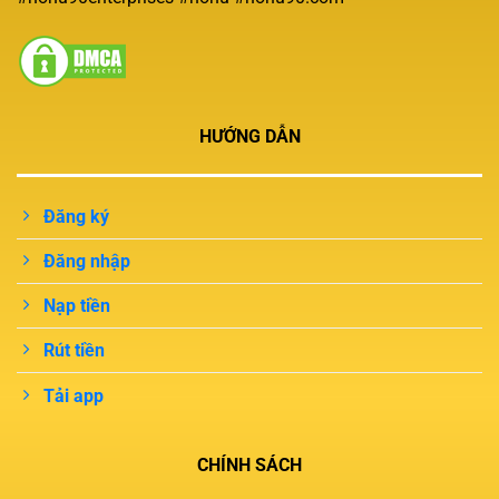
HƯỚNG DẪN
Đăng ký
Đăng nhập
Nạp tiền
Rút tiền
Tải app
CHÍNH SÁCH