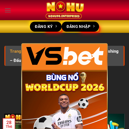
Bỏ
qua
nội
dung
ĐĂNG KÝ
ĐĂNG NHẬP
Trang chủ
-
BẮN CÁ NOHU90
-
Bắn cá Bombing Fishing
×
– Đấu trường săn thưởng tại Nohu90
BẮN CÁ NOHU90
Bắn cá Bombing Fishing – Đấu
trường săn thưởng tại Nohu90
ĐĂNG VÀO
28/06/2025
BỞI
ADMIN
28
Th6