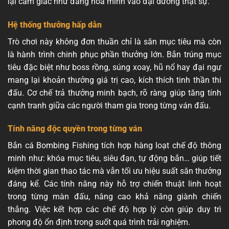
lại cảm giác như đang hòa mình vào đại dương thật sự.
Hệ thống thưởng hấp dẫn
Trò chơi này không đơn thuần chỉ là săn mục tiêu mà còn
là hành trình chinh phục phần thưởng lớn. Bắn trúng mục
tiêu đặc biệt như boss rồng, súng xoay, hũ nổ hay đại ngư
mang lại khoản thưởng giá trị cao, kích thích tinh thần thi
đấu. Cơ chế trả thưởng minh bạch, rõ ràng giúp tăng tính
cạnh tranh giữa các người tham gia trong từng ván đấu.
Tính năng độc quyền trong từng ván
Bắn cá Bombing Fishing tích hợp hàng loạt chế độ thông
minh như: khóa mục tiêu, siêu đạn, tự động bắn… giúp tiết
kiệm thời gian thao tác mà vẫn tối ưu hiệu suất săn thưởng
đáng kể. Các tính năng này hỗ trợ chiến thuật linh hoạt
trong từng màn đấu, nâng cao khả năng giành chiến
thắng. Việc kết hợp các chế độ hợp lý còn giúp duy trì
phong độ ổn định trong suốt quá trình trải nghiệm.