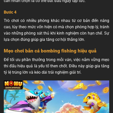
cần nhấn chọn là có thể bắt đầu ngay lập tức.
Bước 4
Trò chơi có nhiều phòng khác nhau từ cơ bản đến nâng
cao, tùy theo mức vốn hiện có mà chọn phòng hợp lý, tránh
vào những phòng sát thủ khi kinh nghiệm còn hạn chế. Sự
lựa chọn đúng giúp gia tăng cơ hội thắng lớn.
Mẹo chơi bắn cá bombing fishing hiệu quả
Để tối ưu phần thưởng trong mỗi ván, việc nắm vững mẹo
thi đấu hiệu quả là yếu tố then chốt. Điều này giúp gia tăng
tỷ lệ trúng lớn và kéo dài trải nghiệm giải trí.