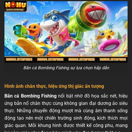
Bắn cá Bombing Fishing sự lựa chọn hấp dẫn
Hình ảnh chân thực, hiệu ứng thị giác ấn tượng
Bắn cá Bombing Fishing
nổi bật nhờ đồ họa sắc nét, hiệu
ứng bắn nổ chân thực cùng không gian đại dương ảo siêu
thực. Những chuyển động mượt mà cùng âm thanh sống
động tạo nên một chiến trường sinh động, kích thích mọi
giác quan. Mỗi khung hình được thiết kế công phu, mang