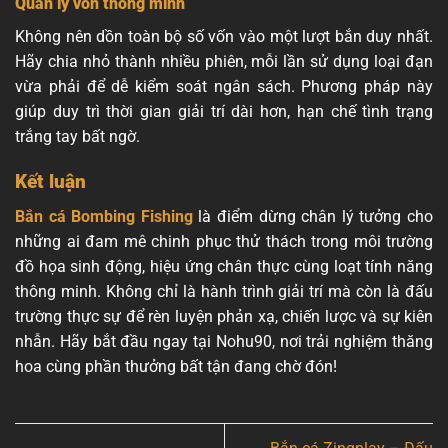
Quản lý vốn thông minh
Không nên dồn toàn bộ số vốn vào một lượt bắn duy nhất.
Hãy chia nhỏ thành nhiều phiên, mỗi lần sử dụng loại đạn
vừa phải để dễ kiểm soát ngân sách. Phương pháp này
giúp duy trì thời gian giải trí dài hơn, hạn chế tình trạng
trắng tay bất ngờ.
Kết luận
Bắn cá Bombing Fishing
là điểm dừng chân lý tưởng cho
những ai đam mê chinh phục thử thách trong môi trường
đồ họa sinh động, hiệu ứng chân thực cùng loạt tính năng
thông minh. Không chỉ là hành trình giải trí mà còn là đấu
trường thực sự để rèn luyện phản xạ, chiến lược và sự kiên
nhẫn. Hãy bắt đầu ngay tại Nohu90, nơi trải nghiệm thăng
hoa cùng phần thưởng bất tận đang chờ đón!