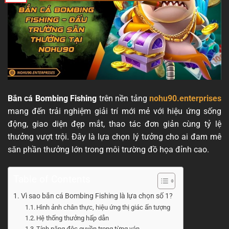
Bắn cá Bombing Fishing
trên nền tảng
nohu90.enterprises
mang đến trải nghiệm giải trí mới mẻ với hiệu ứng sống
động, giao diện đẹp mắt, thao tác đơn giản cùng tỷ lệ
thưởng vượt trội. Đây là lựa chọn lý tưởng cho ai đam mê
săn phần thưởng lớn trong môi trường đồ họa đỉnh cao.
Table of Contents
Vì sao bắn cá Bombing Fishing là lựa chọn số 1?
Hình ảnh chân thực, hiệu ứng thị giác ấn tượng
Hệ thống thưởng hấp dẫn
Tính năng độc quyền trong từng ván