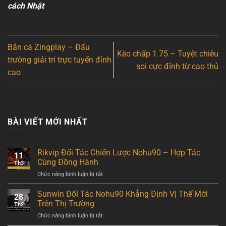
cách Nhật
Bắn cá Zingplay – Đấu
Kèo chấp 1.75 – Tuyệt chiêu
trường giải trí trực tuyến đỉnh
soi cực đỉnh từ cao thủ
cao
BÀI VIẾT MỚI NHẤT
Rikvip Đối Tác Chiến Lược Nohu90 – Hợp Tác
11
Cùng Đồng Hành
Th3
ở
Chức năng bình luận bị tắt
Rikvip
Đối
Sunwin Đối Tác Nohu90 Khẳng Định Vị Thế Mới
28
Tác
Trên Thị Trường
Th2
Chiến
ở
Chức năng bình luận bị tắt
Lược
Sunwin
Nohu90