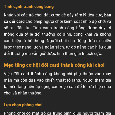
Tính cạnh tranh công bằng
Khác với các trò chơi đặt cược dễ gây tâm lý tiêu cực,
bắn
cá đổi card
cho phép người chơi kiểm soát nhịp độ chơi và
số xu đầu tư. Tính cạnh tranh công bằng được duy trì
thông qua tỷ lệ đổi thưởng cố định, công khai và không
can thiệp từ hệ thống. Người chơi chủ động đưa ra chiến
lược theo năng lực và ngân sách, từ đó nâng cao hiệu quả
đổi thưởng mà vẫn giữ được tinh thần giải trí tích cực.
Mẹo tăng cơ hội đổi card thành công khi chơi
Việc đổi card thành công không chỉ phụ thuộc vào may
mắn mà còn dựa vào chiến thuật rõ ràng. Người tham gia
tại nền tảng nên áp dụng các mẹo sau để tối ưu hiệu quả
chơi và nhận thưởng.
Lựa chọn phòng chơi
Phòng chơi có mật độ cá trung bình giúp người tham gia