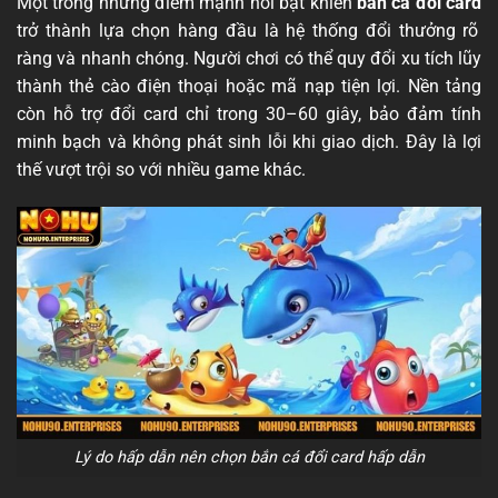
Một trong những điểm mạnh nổi bật khiến
bắn cá đổi card
trở thành lựa chọn hàng đầu là hệ thống đổi thưởng rõ
ràng và nhanh chóng. Người chơi có thể quy đổi xu tích lũy
thành thẻ cào điện thoại hoặc mã nạp tiện lợi. Nền tảng
còn hỗ trợ đổi card chỉ trong 30–60 giây, bảo đảm tính
minh bạch và không phát sinh lỗi khi giao dịch. Đây là lợi
thế vượt trội so với nhiều game khác.
Lý do hấp dẫn nên chọn bắn cá đổi card hấp dẫn