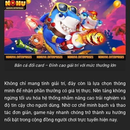
Bắn cá đổi card – Đỉnh cao giải trí với mức thưởng lớn
Không chỉ mang tính giải trí, đây còn là lựa chọn thông
minh để nhận phần thưởng có giá trị thực. Nền tảng không
ngừng tối ưu hóa hệ thống nhằm nâng cao trải nghiệm và
độ tin cậy cho người dùng. Nhờ cơ chế minh bạch và thao
tác đơn giản, game này nhanh chóng trở thành xu hướng
nổi bật trong cộng đồng người chơi trực tuyến hiện nay.