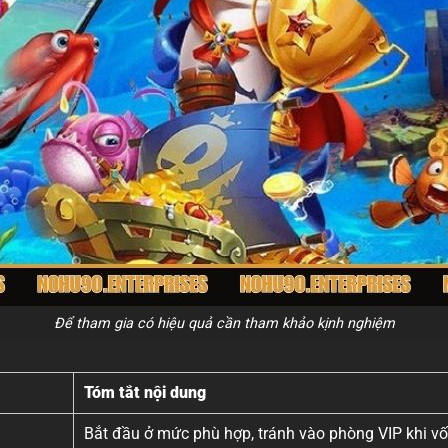
Để tham gia có hiệu quả cần tham khảo kịnh nghiệm
Tóm tắt nội dung
Bắt đầu ở mức phù hợp, tránh vào phòng VIP khi vố