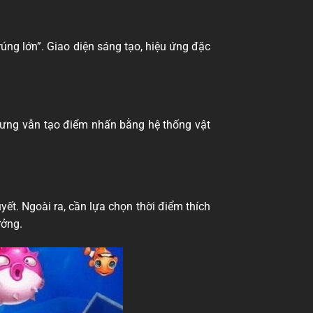
rúng lớn”. Giao diện sáng tạo, hiệu ứng đặc
nhưng vẫn tạo điểm nhấn bằng hệ thống vật
uyết. Ngoài ra, cần lựa chọn thời điểm thích
ưởng.