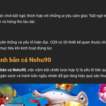
n chơi bất ngờ, thích hợp với những ai yêu cảm giác “bất ngờ t
 và hứng thú lâu dài.
uyền thống và yếu tố hiện đại. CQ9 có lối thiết kế quen thuộc 
ục tiêu khi kích hoạt đúng lúc.
sảnh bắn cá Nohu90
h
bắn cá Nohu90
, việc nắm bắt chiến lược hợp lý là yếu tố tiên q
 ngân sách và tránh bắn ngẫu nhiên để gia tăng hiệu quả săn th