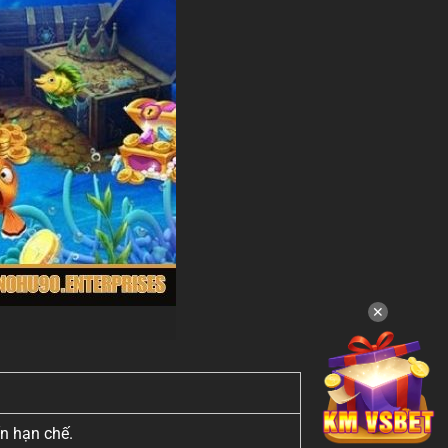
✕
n hạn chế.