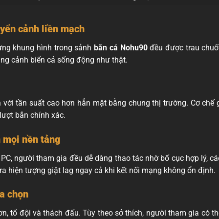
uyển cảnh liền mạch
từng khung hình trong sảnh
bắn cá Nohu90
đều được trau chuốt
ng cảnh biển cả sống động như thật.
 với tần suất cao hơn hẳn mặt bằng chung thị trường. Cơ chế g
 lượt bắn chính xác.
n mọi nền tảng
PC, người tham gia đều dễ dàng thao tác nhờ bố cục hợp lý, cá
 hiện tượng giật lag ngay cả khi kết nối mạng không ổn định.
ựa chọn
n, tổ đội và thách đấu. Tùy theo sở thích, người tham gia có t