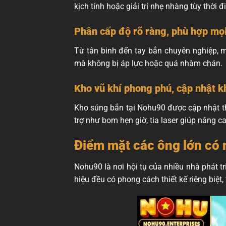
kịch tính hoặc giải trí nhẹ nhàng tùy thời đ
Phân cấp độ rõ ràng, phù hợp mọi
Từ tân binh đến tay bắn chuyên nghiệp, 
mà không bị áp lực hoặc quá nhàm chán.
Kho vũ khí phong phú, cập nhật 
Kho súng bắn tại Nohu90 được cập nhật th
trợ như bom hẹn giờ, tia laser giúp nâng ca
Điểm mặt các ông lớn có 
Nohu90 là nơi hội tụ của nhiều nhà phát tr
hiệu đều có phong cách thiết kế riêng biệ