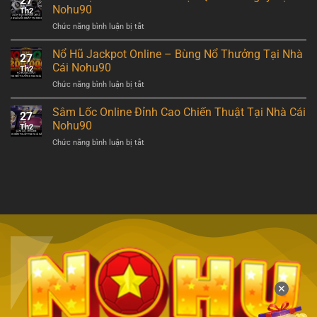
27
Tác
Hợp
Nohu90
Th2
Nohu90
Tác
ở
Chức năng bình luận bị tắt
Khẳng
Cùng
Cách
Định
Đồng
Tạo
Nổ Hũ Jackpot Online – Bùng Nổ Thưởng Tại Nhà
Vị
Hành
27
Dàn
Thế
Cái Nohu90
Th2
Đề
Mới
ở
Chức năng bình luận bị tắt
20
Trên
Nổ
Số
Thị
Hũ
Sâm Lốc Online Đỉnh Cao Chiến Thuật Tại Nhà Cái
Hiệu
Trường
27
Jackpot
Quả
Nohu90
Th2
Online
Mỗi
ở
Chức năng bình luận bị tắt
–
Ngày
Sâm
Bùng
Tại
Lốc
Nổ
Nohu90
Online
Thưởng
Đỉnh
Tại
Cao
Nhà
Chiến
Cái
Thuật
Nohu90
Tại
Nhà
Cái
Nohu90
✕