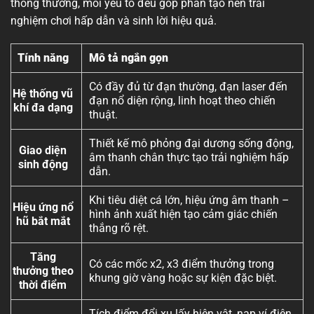
thống thưởng, mỗi yếu tố đều góp phần tạo nên trải
nghiệm chơi hấp dẫn và sinh lời hiệu quả.
Tính năng
Mô tả ngắn gọn
Có đầy đủ từ đạn thường, đạn laser đến
Hệ thống vũ
đạn nổ diện rộng, linh hoạt theo chiến
khí đa dạng
thuật.
Thiết kế mô phỏng đại dương sống động,
Giao diện
âm thanh chân thực tạo trải nghiệm hấp
sinh động
dẫn.
Khi tiêu diệt cá lớn, hiệu ứng âm thanh –
Hiệu ứng nổ
hình ảnh xuất hiện tạo cảm giác chiến
hũ bắt mắt
thắng rõ rệt.
Tăng
Có các mốc x2, x3 điểm thưởng trong
thưởng theo
khung giờ vàng hoặc sự kiện đặc biệt.
thời điểm
Tích điểm đổi xu lấy hiện vật, nạp ví điện