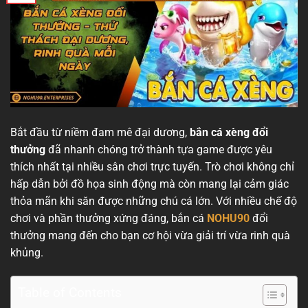
Bắt đầu từ niềm đam mê đại dương,
bắn cá xèng đổi
thưởng
đã nhanh chóng trở thành tựa game được yêu
thích nhất tại nhiều sân chơi trực tuyến. Trò chơi không chỉ
hấp dẫn bởi đồ họa sinh động mà còn mang lại cảm giác
thỏa mãn khi săn được những chú cá lớn. Với nhiều chế độ
chơi và phần thưởng xứng đáng, bắn cá
NOHU90
đổi
thưởng mang đến cho bạn cơ hội vừa giải trí vừa rinh quà
khủng.
Table of Contents