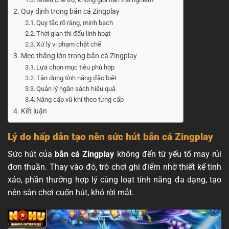
Quy định trong bắn cá Zingplay
Quy tắc rõ ràng, minh bạch
Thời gian thi đấu linh hoạt
Xử lý vi phạm chặt chẽ
Mẹo thắng lớn trong bắn cá Zingplay
Lựa chọn mục tiêu phù hợp
Tận dụng tính năng đặc biệt
Quản lý ngân sách hiệu quả
Nâng cấp vũ khí theo từng cấp
Kết luận
Lý do hấp dẫn tạo nên sức hút bắn cá Zingplay
Sức hút của
bắn cá Zingplay
không đến từ yếu tố may rủi
đơn thuần. Thay vào đó, trò chơi ghi điểm nhờ thiết kế tinh
xảo, phần thưởng hợp lý cùng loạt tính năng đa dạng, tạo
nên sân chơi cuốn hút, khó rời mắt.