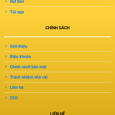
Rút tiền
Tải app
CHÍNH SÁCH
Giới thiệu
Điều khoản
Chính sách bảo mật
Trách nhiệm nhà cái
Liên hệ
CEO
LIÊN HỆ