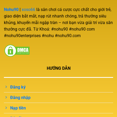
Nohu90
|
xoso66
là sân chơi cá cược cực chất cho giới trẻ,
giao diện bắt mắt, nạp rút nhanh chóng, trả thưởng siêu
khủng, khuyến mãi ngập tràn – nơi bạn vừa giải trí vừa săn
thưởng cực đã. Từ Khoá: #nohu90 #nohu90 com
#nohu90enterprises #nohu #nohu90.com
HƯỚNG DẪN
Đăng ký
Đăng nhập
Nạp tiền