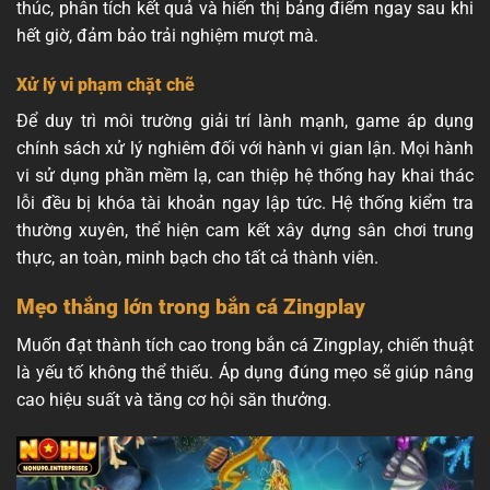
thúc, phân tích kết quả và hiển thị bảng điểm ngay sau khi
hết giờ, đảm bảo trải nghiệm mượt mà.
Xử lý vi phạm chặt chẽ
Để duy trì môi trường giải trí lành mạnh, game áp dụng
chính sách xử lý nghiêm đối với hành vi gian lận. Mọi hành
vi sử dụng phần mềm lạ, can thiệp hệ thống hay khai thác
lỗi đều bị khóa tài khoản ngay lập tức. Hệ thống kiểm tra
thường xuyên, thể hiện cam kết xây dựng sân chơi trung
thực, an toàn, minh bạch cho tất cả thành viên.
Mẹo thắng lớn trong bắn cá Zingplay
Muốn đạt thành tích cao trong bắn cá Zingplay, chiến thuật
là yếu tố không thể thiếu. Áp dụng đúng mẹo sẽ giúp nâng
cao hiệu suất và tăng cơ hội săn thưởng.