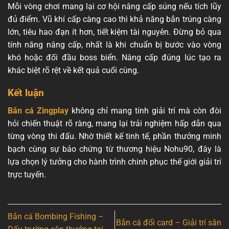
Mỗi vòng chơi mang lại cơ hội nâng cấp súng nếu tích lũy
đủ điểm. Vũ khí cấp càng cao thì khả năng bắn trúng càng
lớn, tiêu hao đạn ít hơn, tiết kiệm tài nguyên. Đừng bỏ qua
tính năng nâng cấp, nhất là khi chuẩn bị bước vào vòng
khó hoặc đối đầu boss biển. Nâng cấp đúng lúc tạo ra
khác biệt rõ rệt về kết quả cuối cùng.
Kết luận
Bắn cá Zingplay
không chỉ mang tính giải trí mà còn đòi
hỏi chiến thuật rõ ràng, mang lại trải nghiệm hấp dẫn qua
từng vòng thi đấu. Nhờ thiết kế tinh tế, phần thưởng minh
bạch cùng sự bảo chứng từ thương hiệu Nohu90, đây là
lựa chọn lý tưởng cho hành trình chinh phục thế giới giải trí
trực tuyến.
Bắn cá Bombing Fishing –
Bắn cá đổi card – Giải trí săn