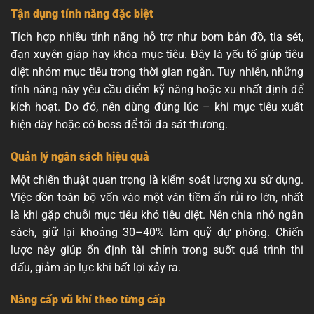
Tận dụng tính năng đặc biệt
Tích hợp nhiều tính năng hỗ trợ như bom bản đồ, tia sét,
đạn xuyên giáp hay khóa mục tiêu. Đây là yếu tố giúp tiêu
diệt nhóm mục tiêu trong thời gian ngắn. Tuy nhiên, những
tính năng này yêu cầu điểm kỹ năng hoặc xu nhất định để
kích hoạt. Do đó, nên dùng đúng lúc – khi mục tiêu xuất
hiện dày hoặc có boss để tối đa sát thương.
Quản lý ngân sách hiệu quả
Một chiến thuật quan trọng là kiểm soát lượng xu sử dụng.
Việc dồn toàn bộ vốn vào một ván tiềm ẩn rủi ro lớn, nhất
là khi gặp chuỗi mục tiêu khó tiêu diệt. Nên chia nhỏ ngân
sách, giữ lại khoảng 30–40% làm quỹ dự phòng. Chiến
lược này giúp ổn định tài chính trong suốt quá trình thi
đấu, giảm áp lực khi bất lợi xảy ra.
Nâng cấp vũ khí theo từng cấp