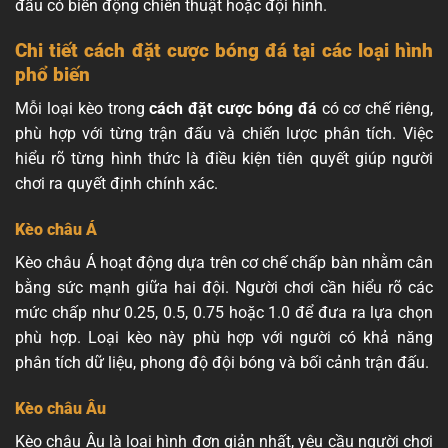
đấu có biến động chiến thuật hoặc đội hình.
Chi tiết cách đặt cược bóng đá tại các loại hình
phổ biến
Mỗi loại kèo trong
cách đặt cược bóng đá
có cơ chế riêng,
phù hợp với từng trận đấu và chiến lược phân tích. Việc
hiểu rõ từng hình thức là điều kiện tiên quyết giúp người
chơi ra quyết định chính xác.
Kèo châu Á
Kèo châu Á hoạt động dựa trên cơ chế chấp bàn nhằm cân
bằng sức mạnh giữa hai đội. Người chơi cần hiểu rõ các
mức chấp như 0.25, 0.5, 0.75 hoặc 1.0 để đưa ra lựa chọn
phù hợp. Loại kèo này phù hợp với người có khả năng
phân tích dữ liệu, phong độ đội bóng và bối cảnh trận đấu.
Kèo châu Âu
Kèo châu Âu là loại hình đơn giản nhất, yêu cầu người chơi