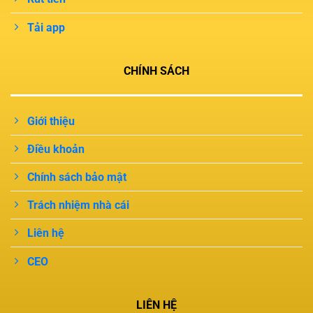
Tải app
CHÍNH SÁCH
Giới thiệu
Điều khoản
Chính sách bảo mật
Trách nhiệm nhà cái
Liên hệ
CEO
LIÊN HỆ