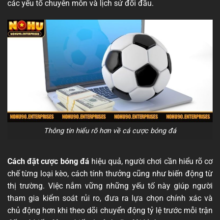
các yếu tố chuyên môn và lịch sử đối đầu.
Thông tin hiểu rõ hơn về cá cược bóng đá
Cách đặt cược bóng đá
hiệu quả, người chơi cần hiểu rõ cơ
chế từng loại kèo, cách tính thưởng cũng như biến động từ
thị trường. Việc nắm vững những yếu tố này giúp người
tham gia kiểm soát rủi ro, đưa ra lựa chọn chính xác và
chủ động hơn khi theo dõi chuyển động tỷ lệ trước mỗi trận