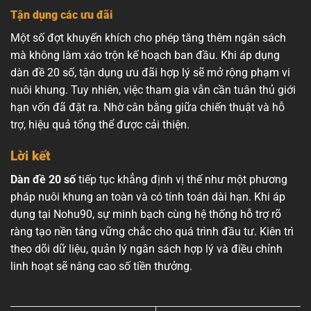
Tận dụng các ưu đãi
Một số đợt khuyến khích cho phép tăng thêm ngân sách
mà không làm xáo trộn kế hoạch ban đầu. Khi áp dụng
dàn đề 20 số, tận dụng ưu đãi hợp lý sẽ mở rộng phạm vi
nuôi khung. Tuy nhiên, việc tham gia vẫn cần tuân thủ giới
hạn vốn đã đặt ra. Nhờ cân bằng giữa chiến thuật và hỗ
trợ, hiệu quả tổng thể được cải thiện.
Lời kết
Dàn đề 20 số
tiếp tục khẳng định vị thế như một phương
pháp nuôi khung an toàn và có tính toán dài hạn. Khi áp
dụng tại Nohu90, sự minh bạch cùng hệ thống hỗ trợ rõ
ràng tạo nền tảng vững chắc cho quá trình đầu tư. Kiên trì
theo dõi dữ liệu, quản lý ngân sách hợp lý và điều chỉnh
linh hoạt sẽ nâng cao số tiền thưởng.