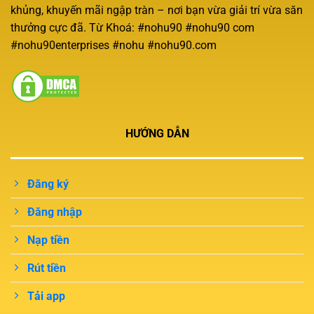
khủng, khuyến mãi ngập tràn – nơi bạn vừa giải trí vừa săn
thưởng cực đã. Từ Khoá: #nohu90 #nohu90 com
#nohu90enterprises #nohu #nohu90.com
HƯỚNG DẪN
Đăng ký
Đăng nhập
Nạp tiền
Rút tiền
Tải app