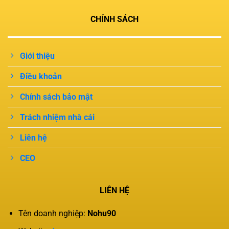
CHÍNH SÁCH
Giới thiệu
Điều khoản
Chính sách bảo mật
Trách nhiệm nhà cái
Liên hệ
CEO
LIÊN HỆ
Tên doanh nghiệp:
Nohu90