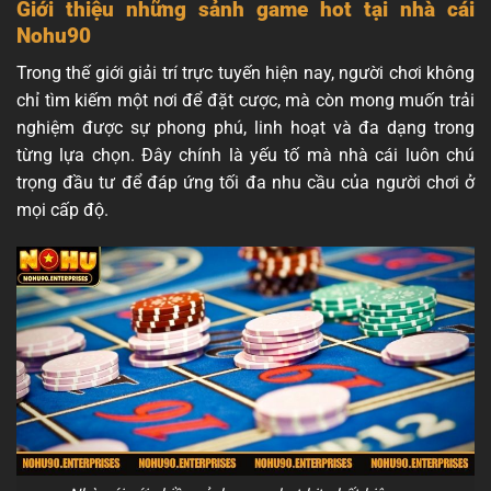
Giới thiệu những sảnh game hot tại nhà cái
Nohu90
Trong thế giới giải trí trực tuyến hiện nay, người chơi không
chỉ tìm kiếm một nơi để đặt cược, mà còn mong muốn trải
nghiệm được sự phong phú, linh hoạt và đa dạng trong
từng lựa chọn. Đây chính là yếu tố mà nhà cái luôn chú
trọng đầu tư để đáp ứng tối đa nhu cầu của người chơi ở
mọi cấp độ.