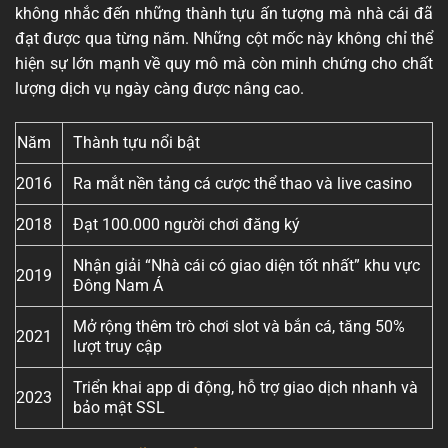
không nhắc đến những thành tựu ấn tượng mà nhà cái đã
đạt được qua từng năm. Những cột mốc này không chỉ thể
hiện sự lớn mạnh về quy mô mà còn minh chứng cho chất
lượng dịch vụ ngày càng được nâng cao.
Năm
Thành tựu nổi bật
2016
Ra mắt nền tảng cá cược thể thao và live casino
2018
Đạt 100.000 người chơi đăng ký
Nhận giải “Nhà cái có giao diện tốt nhất” khu vực
2019
Đông Nam Á
Mở rộng thêm trò chơi slot và bắn cá, tăng 50%
2021
lượt truy cập
Triển khai app di động, hỗ trợ giao dịch nhanh và
2023
bảo mật SSL