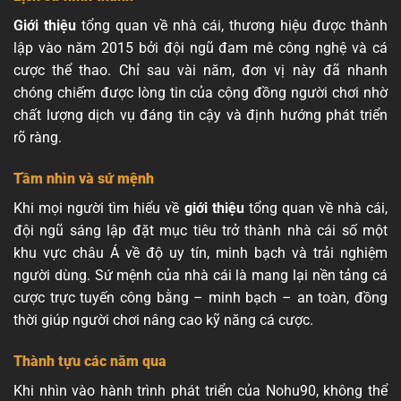
Giới thiệu
tổng quan về nhà cái, thương hiệu được thành
lập vào năm 2015 bởi đội ngũ đam mê công nghệ và cá
cược thể thao. Chỉ sau vài năm, đơn vị này đã nhanh
chóng chiếm được lòng tin của cộng đồng người chơi nhờ
chất lượng dịch vụ đáng tin cậy và định hướng phát triển
rõ ràng.
Tầm nhìn và sứ mệnh
Khi mọi người tìm hiểu về
giới thiệu
tổng quan về nhà cái,
đội ngũ sáng lập đặt mục tiêu trở thành nhà cái số một
khu vực châu Á về độ uy tín, minh bạch và trải nghiệm
người dùng. Sứ mệnh của nhà cái là mang lại nền tảng cá
cược trực tuyến công bằng – minh bạch – an toàn, đồng
thời giúp người chơi nâng cao kỹ năng cá cược.
Thành tựu các năm qua
Khi nhìn vào hành trình phát triển của Nohu90, không thể