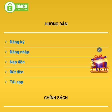
HƯỚNG DẪN
Đăng ký
✕
Đăng nhập
Nạp tiền
Rút tiền
Tải app
CHÍNH SÁCH