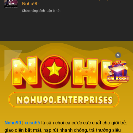
Jackpot
Quả
Nohu90
Th2
Online
Mỗi
ở
Chức năng bình luận bị tắt
–
Ngày
Sâm
Bùng
Tại
Lốc
Nổ
Nohu90
Online
Thưởng
Đỉnh
Tại
Cao
Nhà
Chiến
Cái
Thuật
Nohu90
Tại
✕
Nhà
Cái
Nohu90
Nohu90
|
xoso66
là sân chơi cá cược cực chất cho giới trẻ,
giao diện bắt mắt, nạp rút nhanh chóng, trả thưởng siêu