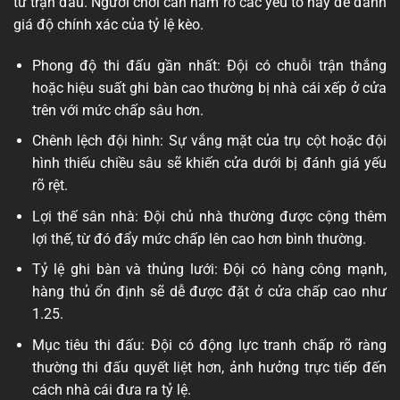
từ trận đấu. Người chơi cần nắm rõ các yếu tố này để đánh
giá độ chính xác của tỷ lệ kèo.
Phong độ thi đấu gần nhất: Đội có chuỗi trận thắng
hoặc hiệu suất ghi bàn cao thường bị nhà cái xếp ở cửa
trên với mức chấp sâu hơn.
Chênh lệch đội hình: Sự vắng mặt của trụ cột hoặc đội
hình thiếu chiều sâu sẽ khiến cửa dưới bị đánh giá yếu
rõ rệt.
Lợi thế sân nhà: Đội chủ nhà thường được cộng thêm
lợi thế, từ đó đẩy mức chấp lên cao hơn bình thường.
Tỷ lệ ghi bàn và thủng lưới: Đội có hàng công mạnh,
hàng thủ ổn định sẽ dễ được đặt ở cửa chấp cao như
1.25.
Mục tiêu thi đấu: Đội có động lực tranh chấp rõ ràng
thường thi đấu quyết liệt hơn, ảnh hưởng trực tiếp đến
cách nhà cái đưa ra tỷ lệ.