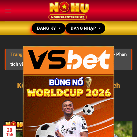
Bỏ
qua
nội
dung
ĐĂNG KÝ
ĐĂNG NHẬP
Trang chủ
-
THỂ THAO NOHU90
-
Kèo chấp 1.25 – Phân
×
tích và cách đặt cược hiệu quả
THỂ THAO NOHU90
Kèo chấp 1.25 – Phân tích và cách
đặt cược hiệu quả
ĐĂNG VÀO
28/06/2025
BỞI
ADMIN
28
Th6