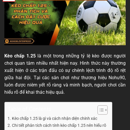
Kèo chấp 1.25
là một trong những tỷ lệ kèo được người
chơi quan tâm nhiều nhất hiện nay. Hình thức này thường
xuất hiện ở các trận đấu có sự chênh lệch trình độ rõ rệt
giữa hai đội. Tại các sân chơi như thương hiệu Nohu90,
luôn được niêm yết rõ ràng và minh bạch, người chơi cần
hiểu rõ để khai thác hiệu quả.
Table of Contents
Kèo chấp 1.25 là gì và cách nhận diện chính xác
Chi tiết phân tích cách tính kèo chấp 1.25 nên hiểu rõ