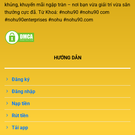
khủng, khuyến mãi ngập tràn – nơi bạn vừa giải trí vừa săn
thưởng cực đã. Từ Khoá: #nohu90 #nohu90 com
#nohu90enterprises #nohu #nohu90.com
HƯỚNG DẪN
Đăng ký
Đăng nhập
Nạp tiền
Rút tiền
Tải app