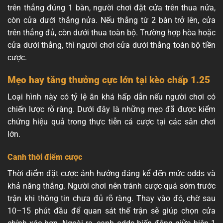
trên thắng đúng 1 bàn, người chơi đặt cửa trên thua nửa,
còn cửa dưới thắng nửa. Nếu thắng từ 2 bàn trở lên, cửa
trên thắng đủ, còn dưới thua toàn bộ. Trường hợp hòa hoặc
cửa dưới thắng, thì người chơi cửa dưới thắng toàn bộ tiền
cược.
Mẹo hay tăng thưởng cực lớn tại kèo chấp 1.25
Loại hình này có tỷ lệ ăn khá hấp dẫn nếu người chơi có
chiến lược rõ ràng. Dưới đây là những mẹo đã được kiểm
chứng hiệu quả trong thực tiễn cá cược tại các sân chơi
lớn.
Canh thời điểm cược
Thời điểm đặt cược ảnh hưởng đáng kể đến mức odds và
khả năng thắng. Người chơi nên tránh cược quá sớm trước
trận khi thông tin chưa đủ rõ ràng. Thay vào đó, chờ sau
10–15 phút đầu để quan sát thế trận sẽ giúp chọn cửa