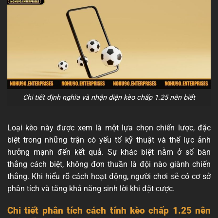
Chi tiết định nghĩa và nhận diện kèo chấp 1.25 nên biết
Loại kèo này được xem là một lựa chọn chiến lược, đặc
biệt trong những trận có yếu tố kỹ thuật và thể lực ảnh
hưởng mạnh đến kết quả. Sự khác biệt nằm ở số bàn
thắng cách biệt, không đơn thuần là đội nào giành chiến
thắng. Khi hiểu rõ cách hoạt động, người chơi sẽ có cơ sở
phân tích và tăng khả năng sinh lời khi đặt cược.
Chi tiết phân tích cách tính kèo chấp 1.25 nên