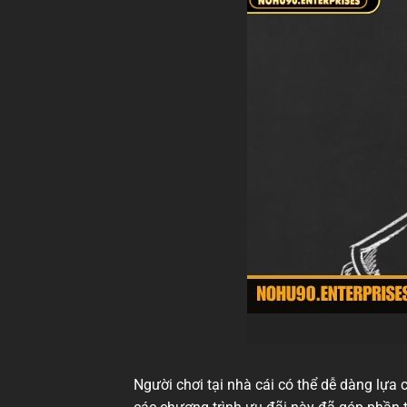
Người chơi tại nhà cái có thể dễ dàng lựa