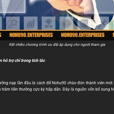
Rất nhiều chương trình ưu đãi áp dụng cho người tham gia
hỗ trợ chỉ trong tích tắc
hưởng nạp lần đầu là cách để Nohu90 chào đón thành viên mới 
n trăm tiền thưởng cực kỳ hấp dẫn. Đây là nguồn vốn bổ sung hi