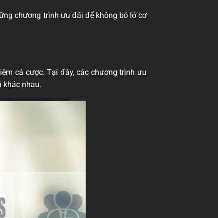
những chương trình ưu đãi để không bỏ lỡ cơ
iệm cá cược. Tại đây, các chương trình ưu
ơi khác nhau.