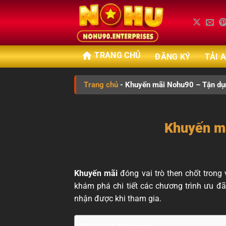
Bỏ
qua
nội
dung
TRANG CHỦ
ĐĂNG KÝ
TẢI 
Trang chủ
-
Khuyến mãi Nohu90 – Tận dụn
Khuyến mã
Khuyến mãi
đóng vai trò then chốt trong
khám phá chi tiết các chương trình ưu đã
nhận được khi tham gia.