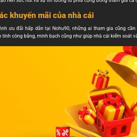
ạo nên sức hút và sự tin tưởng từ phía cộng đồng tham gia cá 
ác khuyến mãi của nhà cái
ình ưu đãi hấp dẫn tại Nohu90, những ai tham gia cũng cần 
tính công bằng, minh bạch cũng như giúp nhà cái kiểm soát và