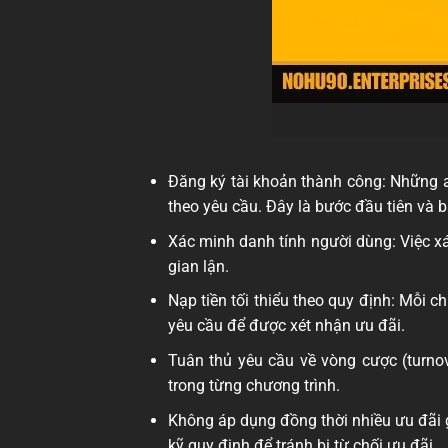
Đăng ký tài khoản thành công: Những ai
theo yêu cầu. Đây là bước đầu tiên và 
Xác minh danh tính người dùng: Việc x
gian lận.
Nạp tiền tối thiểu theo quy định: Mỗi c
yêu cầu để được xét nhận ưu đãi.
Tuân thủ yêu cầu về vòng cược (turnov
trong từng chương trình.
Không áp dụng đồng thời nhiều ưu đãi 
kỹ quy định để tránh bị từ chối ưu đãi.