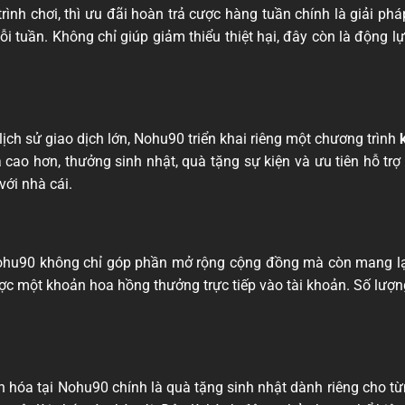
trình chơi, thì ưu đãi hoàn trả cược hàng tuần chính là giải p
 tuần. Không chỉ giúp giảm thiểu thiệt hại, đây còn là động lự
ịch sử giao dịch lớn, Nohu90 triển khai riêng một chương trình
 cao hơn, thưởng sinh nhật, quà tặng sự kiện và ưu tiên hỗ trợ 
với nhà cái.
 Nohu90 không chỉ góp phần mở rộng cộng đồng mà còn mang lại
ược một khoản hoa hồng thưởng trực tiếp vào tài khoản. Số lượng
hóa tại Nohu90 chính là quà tặng sinh nhật dành riêng cho từn