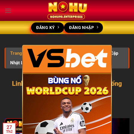
Bỏ
qua
nội
dung
ĐĂNG KÝ
ĐĂNG NHẬP
Trang chủ
-
CASINO NOHU90
-
Link Vào Rikvip – Cập
×
Nhật Link Cổng Game Đổi Thưởng Rikvip
CASINO NOHU90
Link Vào Rikvip – Cập Nhật Link Cổng
Game Đổi Thưởng Rikvip
ĐĂNG VÀO
27/02/2026
BỞI
ADMIN
27
Th2