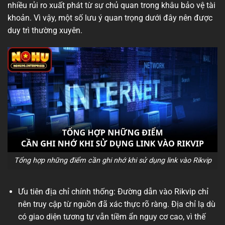
nhiều rủi ro xuất phát từ sự chủ quan trong khâu bảo vệ tài
khoản. Vì vậy, một số lưu ý quan trọng dưới đây nên được
duy trì thường xuyên.
Tổng hợp những điểm cần ghi nhớ khi sử dụng link vào Rikvip
Ưu tiên địa chỉ chính thống: Đường dẫn vào Rikvip chỉ
nên truy cập từ nguồn đã xác thực rõ ràng. Địa chỉ lạ dù
có giao diện tương tự vẫn tiềm ẩn nguy cơ cao, vì thế