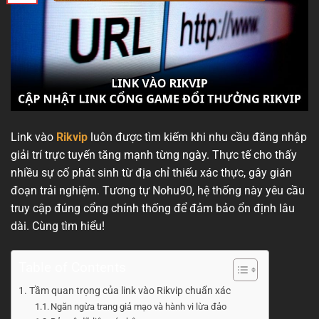
Link vào
Rikvip
luôn được tìm kiếm khi nhu cầu đăng nhập
giải trí trực tuyến tăng mạnh từng ngày. Thực tế cho thấy
nhiều sự cố phát sinh từ địa chỉ thiếu xác thực, gây gián
đoạn trải nghiệm. Tương tự Nohu90, hệ thống này yêu cầu
truy cập đúng cổng chính thống để đảm bảo ổn định lâu
dài. Cùng tìm hiểu!
Table of Contents
Tầm quan trọng của link vào Rikvip chuẩn xác
Ngăn ngừa trang giả mạo và hành vi lừa đảo