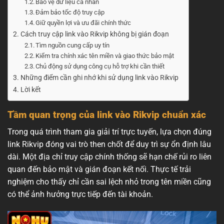
Bảo vệ dữ liệu cá nhân
Đảm bảo tốc độ truy cập
Giữ quyền lợi và ưu đãi chính thức
Cách truy cập link vào Rikvip không bị gián đoạn
Tìm nguồn cung cấp uy tín
Kiểm tra chính xác tên miền và giao thức bảo mật
Chủ động sử dụng công cụ hỗ trợ khi cần thiết
Những điểm cần ghi nhớ khi sử dụng link vào Rikvip
Lời kết
Tầm quan trọng của link vào Rikvip chuẩn xác
Trong quá trình tham gia giải trí trực tuyến, lựa chọn đúng
link Rikvip đóng vai trò then chốt để duy trì sự ổn định lâu
dài. Một địa chỉ truy cập chính thống sẽ hạn chế rủi ro liên
quan đến bảo mật và gián đoạn kết nối. Thực tế trải
nghiệm cho thấy chỉ cần sai lệch nhỏ trong tên miền cũng
có thể ảnh hưởng trực tiếp đến tài khoản.