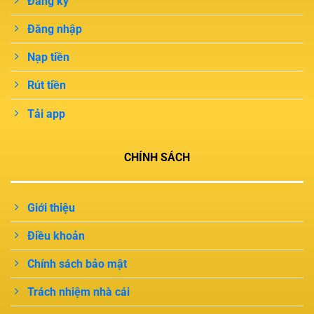
Đăng ký
Đăng nhập
Nạp tiền
Rút tiền
Tải app
CHÍNH SÁCH
Giới thiệu
Điều khoản
Chính sách bảo mật
Trách nhiệm nhà cái