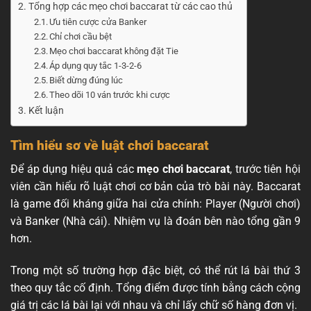
Tổng hợp các mẹo chơi baccarat từ các cao thủ
Ưu tiên cược cửa Banker
Chỉ chơi cầu bệt
Mẹo chơi baccarat không đặt Tie
Áp dụng quy tắc 1-3-2-6
Biết dừng đúng lúc
Theo dõi 10 ván trước khi cược
Kết luận
Tìm hiểu sơ về luật chơi baccarat
Để áp dụng hiệu quả các
mẹo chơi baccarat
, trước tiên hội
viên cần hiểu rõ luật chơi cơ bản của trò bài này. Baccarat
là game đối kháng giữa hai cửa chính: Player (Người chơi)
và Banker (Nhà cái). Nhiệm vụ là đoán bên nào tổng gần 9
hơn.
Trong một số trường hợp đặc biệt, có thể rút lá bài thứ 3
theo quy tắc cố định. Tổng điểm được tính bằng cách cộng
giá trị các lá bài lại với nhau và chỉ lấy chữ số hàng đơn vị.