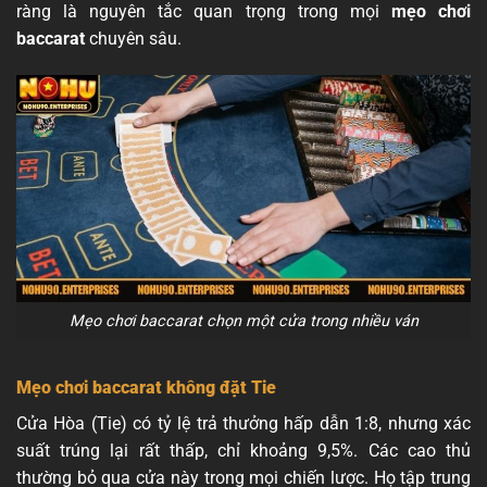
ràng là nguyên tắc quan trọng trong mọi
mẹo chơi
baccarat
chuyên sâu.
Mẹo chơi baccarat chọn một cửa trong nhiều ván
Mẹo chơi baccarat không đặt Tie
Cửa Hòa (Tie) có tỷ lệ trả thưởng hấp dẫn 1:8, nhưng xác
suất trúng lại rất thấp, chỉ khoảng 9,5%. Các cao thủ
thường bỏ qua cửa này trong mọi chiến lược. Họ tập trung