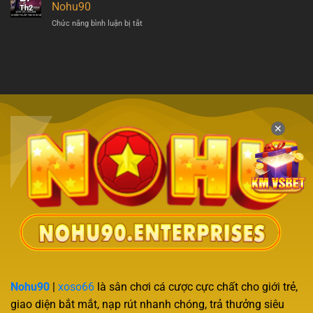
Jackpot
Quả
Nohu90
Th2
Online
Mỗi
ở
Chức năng bình luận bị tắt
–
Ngày
Sâm
Bùng
Tại
Lốc
Nổ
Nohu90
Online
Thưởng
Đỉnh
Tại
Cao
Nhà
Chiến
Cái
Thuật
Nohu90
Tại
✕
Nhà
Cái
Nohu90
Nohu90
|
xoso66
là sân chơi cá cược cực chất cho giới trẻ,
giao diện bắt mắt, nạp rút nhanh chóng, trả thưởng siêu