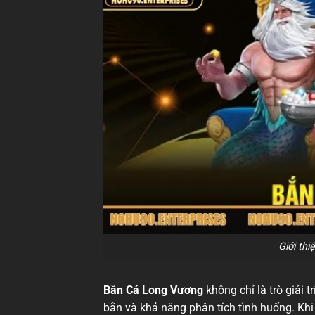
Giới th
Bắn Cá Long Vương
không chỉ là trò giải 
bắn và khả năng phân tích tình huống. Khi