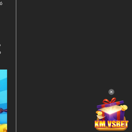
có
ó
o
✕