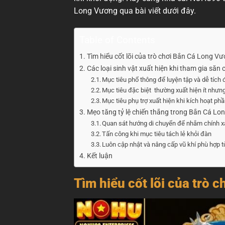
Long Vương qua bài viết dưới đây.
Table of Contents
Tìm hiểu cốt lõi của trò chơi Bắn Cá Long V
Các loại sinh vật xuất hiện khi tham gia să
Mục tiêu phổ thông để luyện tập và dễ tích
Mục tiêu đặc biệt thường xuất hiện ít nhưn
Mục tiêu phụ trợ xuất hiện khi kích hoạt p
Mẹo tăng tỷ lệ chiến thắng trong Bắn Cá L
Quan sát hướng di chuyển để nhắm chính x
Tấn công khi mục tiêu tách lẻ khỏi đàn
Luôn cập nhật và nâng cấp vũ khí phù hợp t
Kết luận
Tìm hiểu cốt lõi của trò 