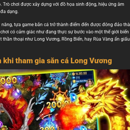
o. Trò chơi được xây dựng với đồ họa sinh động, hiệu ứng âm
 đa dạng.
ỹ năng, tựa game bắn cá trở thành điểm đến được đông đảo th
 chơi có cảm giác như đang thực sự bước vào một thế giới biển
vật thần thoại như Long Vương, Rồng Biển, hay Rùa Vàng ẩn giấu
ện khi tham gia săn cá Long Vương