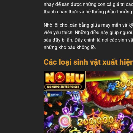
nhạy để săn được những con cá giá trị ca
thanh chân thực và hệ thống phần thưởng
Nhờ lối chơi cân bằng giữa may mắn và k
viên yêu thích. Những điều này giúp người
sâu đầy bí ẩn. Đây chính là nơi các sinh 
những kho báu khổng lồ.
Các loại sinh vật xuất hi