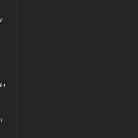
ế
cần
g