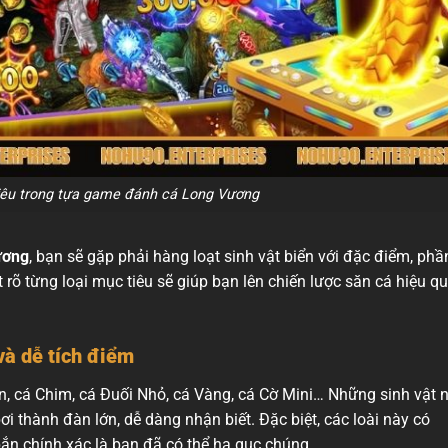
êu trong tựa game đánh cá Long Vương
ương
, bạn sẽ gặp phải hàng loạt sinh vật biển với đặc điểm, phầ
rõ từng loại mục tiêu sẽ giúp bạn lên chiến lược săn cá hiệu q
và dễ tích điểm
 cá Chim, cá Đuối Nhỏ, cá Vàng, cá Cờ Mini… Những sinh vật 
ơi thành đàn lớn, dễ dàng nhận biết. Đặc biệt, các loài này có
ắn chính xác là bạn đã có thể hạ gục chúng.