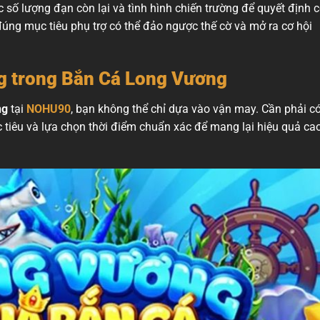
 số lượng đạn còn lại và tình hình chiến trường để quyết định 
đúng mục tiêu phụ trợ có thể đảo ngược thế cờ và mở ra cơ hội
ng trong Bắn Cá Long Vương
ng
tại
NOHU90
, bạn không thể chỉ dựa vào vận may. Cần phải c
c tiêu và lựa chọn thời điểm chuẩn xác để mang lại hiệu quả ca