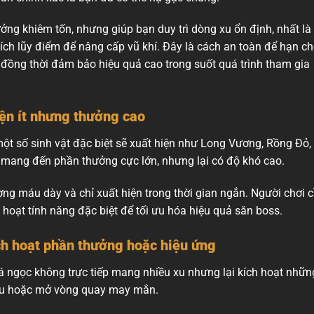
ưởng khiêm tốn, nhưng giúp bạn duy trì dòng xu ổn định, nhất là
ích lũy điểm để nâng cấp vũ khí. Đây là cách an toàn để hạn ch
 đồng thời đảm bảo hiệu quả cao trong suốt quá trình tham gia
iện ít nhưng thưởng cao
một số sinh vật đặc biệt sẽ xuất hiện như Long Vương, Rồng Đỏ,
mang đến phần thưởng cực lớn, nhưng lại có độ khó cao.
ng máu dày và chỉ xuất hiện trong thời gian ngắn. Người chơi 
hoạt tính năng đặc biệt để tối ưu hóa hiệu quả săn boss.
ích hoạt phần thưởng hoặc hiệu ứng
á ngọc không trực tiếp mang nhiều xu nhưng lại kích hoạt nhữn
 xu hoặc mở vòng quay may mắn.