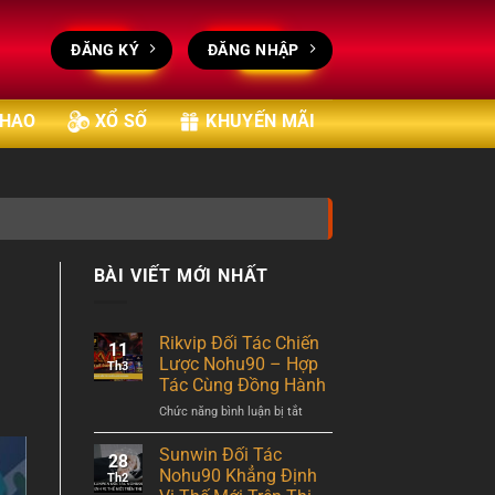
ĐĂNG KÝ
ĐĂNG NHẬP
THAO
KHUYẾN MÃI
XỔ SỐ
BÀI VIẾT MỚI NHẤT
Rikvip Đối Tác Chiến
11
Lược Nohu90 – Hợp
Th3
Tác Cùng Đồng Hành
ở
Chức năng bình luận bị tắt
Rikvip
Đối
Sunwin Đối Tác
28
Tác
Nohu90 Khẳng Định
Th2
Chiến