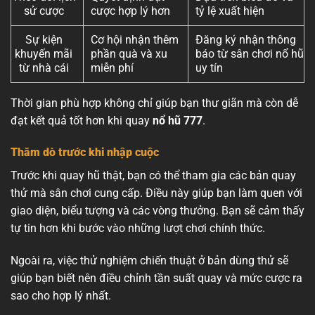
sử cược
cược hợp lý hơn
tỷ lệ xuất hiện
Sự kiện
Cơ hội nhận thêm
Đăng ký nhận thông
khuyến mãi
phần quà và xu
báo từ sân chơi nổ hũ
từ nhà cái
miễn phí
uy tín
Thời gian phù hợp không chỉ giúp bạn thư giãn mà còn dễ
đạt kết quả tốt hơn khi quay
nổ hũ 777
.
Thăm dò trước khi nhập cuộc
Trước khi quay hũ thật, bạn có thể tham gia các bản quay
thử mà sân chơi cung cấp. Điều này giúp bạn làm quen với
giao diện, biểu tượng và các vòng thưởng. Bạn sẽ cảm thấy
tự tin hơn khi bước vào những lượt chơi chính thức.
Ngoài ra, việc thử nghiệm chiến thuật ở bản dùng thử sẽ
giúp bạn biết nên điều chỉnh tần suất quay và mức cược ra
sao cho hợp lý nhất.