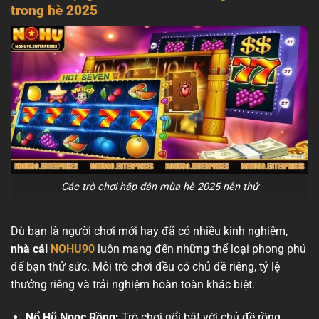
trong hè 2025
Các trò chơi hấp dẫn mùa hè 2025 nên thử
Dù bạn là người chơi mới hay đã có nhiều kinh nghiệm,
nhà cái
NOHU90
luôn mang đến những thể loại phong phú
để bạn thử sức. Mỗi trò chơi đều có chủ đề riêng, tỷ lệ
thưởng riêng và trải nghiệm hoàn toàn khác biệt.
Nổ Hũ Ngọc Rồng:
Trò chơi nổi bật với chủ đề rồng