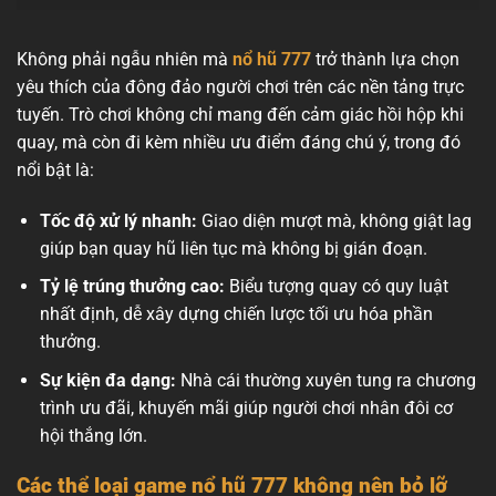
Không phải ngẫu nhiên mà
nổ hũ 777
trở thành lựa chọn
yêu thích của đông đảo người chơi trên các nền tảng trực
tuyến. Trò chơi không chỉ mang đến cảm giác hồi hộp khi
quay, mà còn đi kèm nhiều ưu điểm đáng chú ý, trong đó
nổi bật là:
Tốc độ xử lý nhanh:
Giao diện mượt mà, không giật lag
giúp bạn quay hũ liên tục mà không bị gián đoạn.
Tỷ lệ trúng thưởng cao:
Biểu tượng quay có quy luật
nhất định, dễ xây dựng chiến lược tối ưu hóa phần
thưởng.
Sự kiện đa dạng:
Nhà cái thường xuyên tung ra chương
trình ưu đãi, khuyến mãi giúp người chơi nhân đôi cơ
hội thắng lớn.
Các thể loại game nổ hũ 777 không nên bỏ lỡ