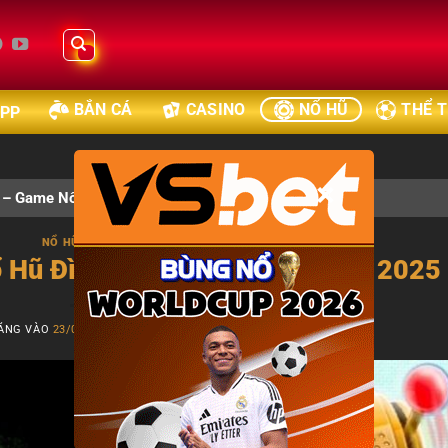
BẮN CÁ
CASINO
NỔ HŨ
THỂ 
APP
×
 – Game Nổ Hũ Đình Đám Trên Thị Trường 2025
NỔ HŨ NOHU90
 Hũ Đình Đám Trên Thị Trường 2025
ĂNG VÀO
23/07/2025
BỞI
ADMIN