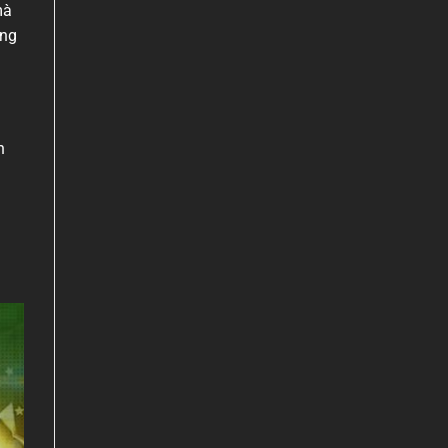
mà
ang
n