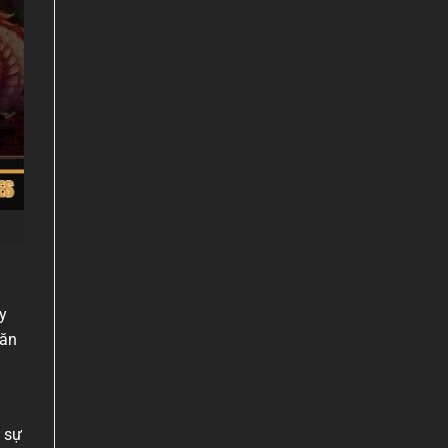
y
săn
 sự