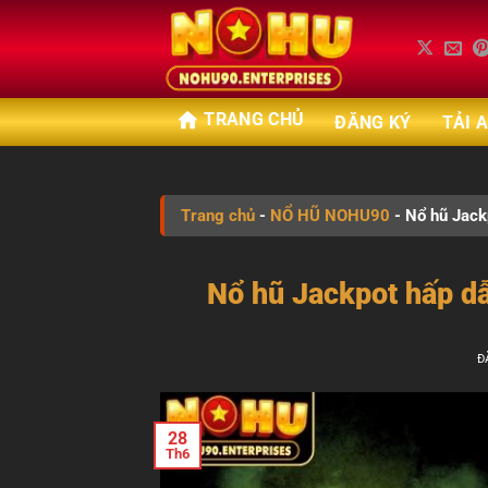
Bỏ
qua
nội
dung
TRANG CHỦ
ĐĂNG KÝ
TẢI 
Trang chủ
-
NỔ HŨ NOHU90
-
Nổ hũ Jack
Nổ hũ Jackpot hấp dẫ
Đ
28
Th6