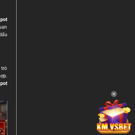
pot
quan
 dấu
 trò
hợp.
pot
✕