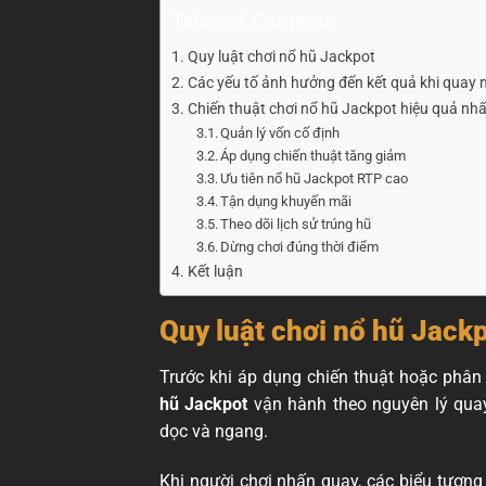
Table of Contents
Quy luật chơi nổ hũ Jackpot
Các yếu tố ảnh hưởng đến kết quả khi quay 
Chiến thuật chơi nổ hũ Jackpot hiệu quả nhấ
Quản lý vốn cố định
Áp dụng chiến thuật tăng giảm
Ưu tiên nổ hũ Jackpot RTP cao
Tận dụng khuyến mãi
Theo dõi lịch sử trúng hũ
Dừng chơi đúng thời điểm
Kết luận
Quy luật chơi nổ hũ Jack
Trước khi áp dụng chiến thuật hoặc phân t
hũ Jackpot
vận hành theo nguyên lý qua
dọc và ngang.
Khi người chơi nhấn quay, các biểu tượng