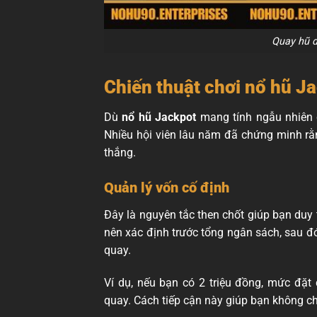
Quay hũ 
Chiến thuật chơi nổ hũ Ja
Dù
nổ hũ Jackpot
mang tính ngẫu nhiên 
Nhiều hội viên lâu năm đã chứng minh rằng
thắng.
Quản lý vốn cố định
Đây là nguyên tắc then chốt giúp bạn duy tr
nên xác định trước tổng ngân sách, sau đ
quay.
Ví dụ, nếu bạn có 2 triệu đồng, mức đặ
quay. Cách tiếp cận này giúp bạn không chỉ