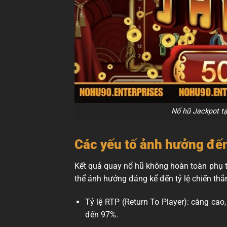
Nổ hũ Jackpot t
Các yếu tố ảnh hưởng đến
Kết quả quay nổ hũ không hoàn toàn phụ t
thể ảnh hưởng đáng kể đến tỷ lệ chiến thắ
Tỷ lệ RTP (Return To Player): càng ca
đến 97%.