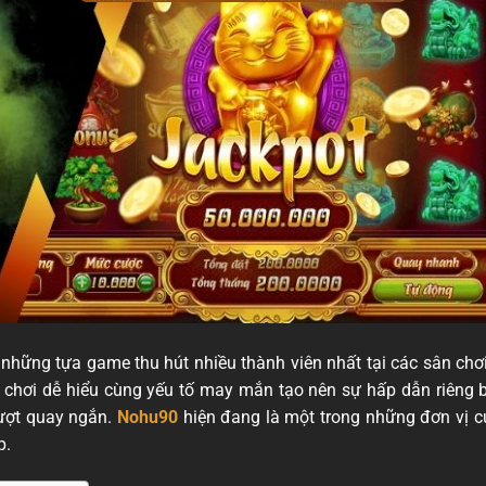
hững tựa game thu hút nhiều thành viên nhất tại các sân chơ
ật chơi dễ hiểu cùng yếu tố may mắn tạo nên sự hấp dẫn riêng b
lượt quay ngắn.
Nohu90
hiện đang là một trong những đơn vị 
p.