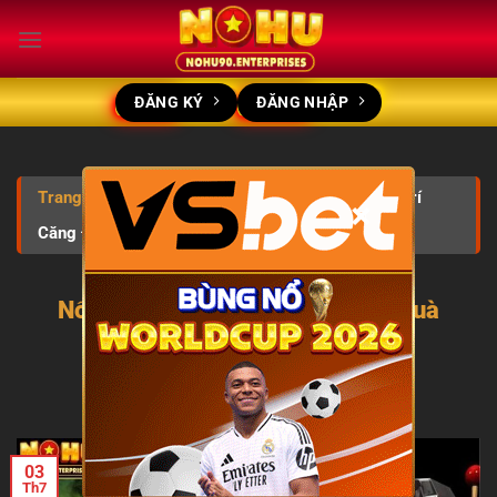
Bỏ
qua
nội
dung
ĐĂNG KÝ
ĐĂNG NHẬP
Trang chủ
-
NỔ HŨ NOHU90
-
Nổ Hũ JDP – Giải Trí
×
Căng Đét, Quà Về Tới Tấp Năm 2025
NỔ HŨ NOHU90
Nổ Hũ JDP – Giải Trí Căng Đét, Quà
Về Tới Tấp Năm 2025
ĐĂNG VÀO
03/07/2025
BỞI
ADMIN
03
Th7