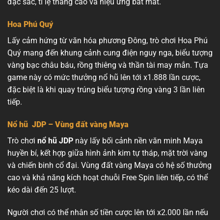
đặc sắc, tỉ lệ thắng cao và hiệu ứng bắt mắt.
Hoa Phú Quý
Lấy cảm hứng từ văn hóa phương Đông, trò chơi Hoa Phú
Quý mang đến khung cảnh cung điện nguy nga, biểu tượng
vàng bạc châu báu, rồng thiêng và thần tài may mắn. Tựa
game này có mức thưởng nổ hũ lên tới x1.888 lần cược,
đặc biệt là khi quay trúng biểu tượng rồng vàng 3 lần liên
tiếp.
Nổ hũ JDP – Vùng đất vàng Maya
Trò chơi
nổ hũ JDP
này lấy bối cảnh nền văn minh Maya
huyền bí, kết hợp giữa hình ảnh kim tự tháp, mặt trời vàng
và chiến binh cổ đại. Vùng đất vàng Maya có hệ số thưởng
cao và khả năng kích hoạt chuỗi Free Spin liên tiếp, có thể
kéo dài đến 25 lượt.
Người chơi có thể nhân số tiền cược lên tới x2.000 lần nếu