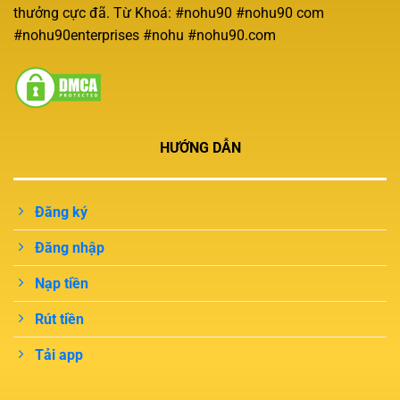
thưởng cực đã. Từ Khoá: #nohu90 #nohu90 com
#nohu90enterprises #nohu #nohu90.com
HƯỚNG DẪN
Đăng ký
Đăng nhập
Nạp tiền
Rút tiền
Tải app