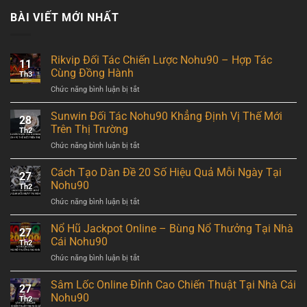
BÀI VIẾT MỚI NHẤT
Rikvip Đối Tác Chiến Lược Nohu90 – Hợp Tác
11
Cùng Đồng Hành
Th3
ở
Chức năng bình luận bị tắt
Rikvip
Đối
Sunwin Đối Tác Nohu90 Khẳng Định Vị Thế Mới
28
Tác
Trên Thị Trường
Th2
Chiến
ở
Chức năng bình luận bị tắt
Lược
Sunwin
Nohu90
Đối
Cách Tạo Dàn Đề 20 Số Hiệu Quả Mỗi Ngày Tại
–
27
Tác
Hợp
Nohu90
Th2
Nohu90
Tác
ở
Chức năng bình luận bị tắt
Khẳng
Cùng
Cách
Định
Đồng
Tạo
Nổ Hũ Jackpot Online – Bùng Nổ Thưởng Tại Nhà
Vị
Hành
27
Dàn
Thế
Cái Nohu90
Th2
Đề
Mới
ở
Chức năng bình luận bị tắt
20
Trên
Nổ
Số
Thị
Hũ
Sâm Lốc Online Đỉnh Cao Chiến Thuật Tại Nhà Cái
Hiệu
Trường
27
Jackpot
Quả
Nohu90
Th2
Online
Mỗi