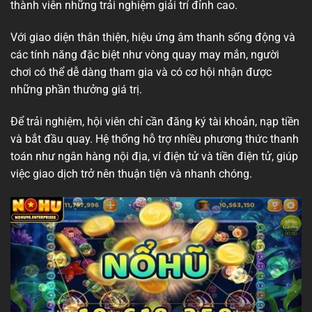
thành viên những trải nghiệm giải trí đỉnh cao.
Với giao diện thân thiện, hiệu ứng âm thanh sống động và
các tính năng đặc biệt như vòng quay may mắn, người
chơi có thể dễ dàng tham gia và có cơ hội nhận được
những phần thưởng giá trị.
Để trải nghiệm, hội viên chỉ cần đăng ký tài khoản, nạp tiền
và bắt đầu quay. Hệ thống hỗ trợ nhiều phương thức thanh
toán như ngân hàng nội địa, ví điện tử và tiền điện tử, giúp
việc giao dịch trở nên thuận tiện và nhanh chóng.