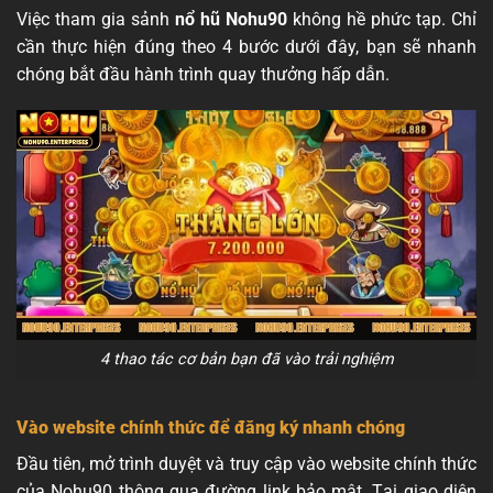
Việc tham gia sảnh
nổ hũ Nohu90
không hề phức tạp. Chỉ
cần thực hiện đúng theo 4 bước dưới đây, bạn sẽ nhanh
chóng bắt đầu hành trình quay thưởng hấp dẫn.
4 thao tác cơ bản bạn đã vào trải nghiệm
Vào website chính thức để đăng ký nhanh chóng
Đầu tiên, mở trình duyệt và truy cập vào website chính thức
của Nohu90 thông qua đường link bảo mật. Tại giao diện