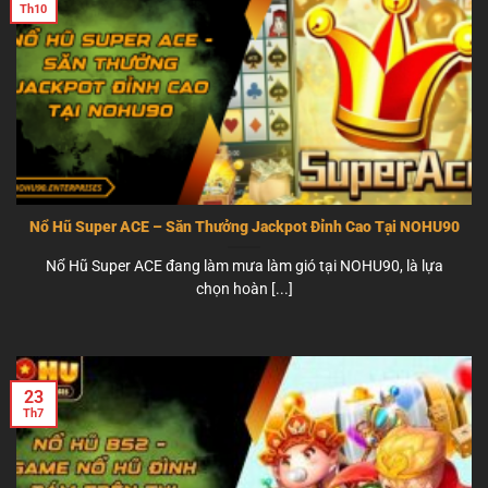
Th10
Nổ Hũ Super ACE – Săn Thưởng Jackpot Đỉnh Cao Tại NOHU90
Nổ Hũ Super ACE đang làm mưa làm gió tại NOHU90, là lựa
chọn hoàn [...]
23
Th7