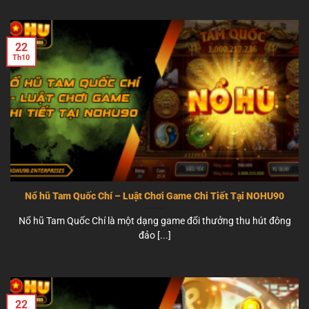
22
Th10
Nổ hũ Tam Quốc Chí – Luật Chơi Game Chi Tiết Tại NOHU90
Nổ hũ Tam Quốc Chí là một dạng game đổi thưởng thu hút đông
đảo [...]
22