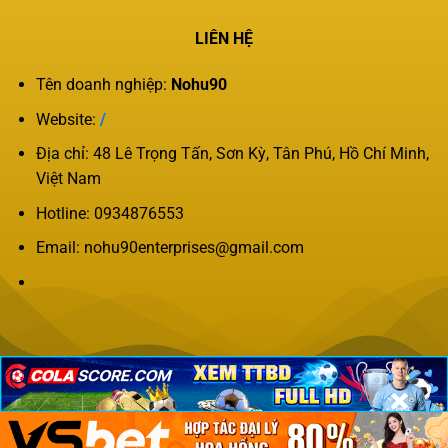
LIÊN HỆ
Tên doanh nghiệp:
Nohu90
Website:
/
Địa chỉ: 48 Lê Trọng Tấn, Sơn Kỳ, Tân Phú, Hồ Chí Minh,
Việt Nam
Hotline: 0934876553
Email:
nohu90enterprises@gmail.com
×
×
×
Copyright 2026 ©
Nohu90 - Bản Quyền Game Nổ Hũ Đổi Thưởng
Được Bảo Vệ