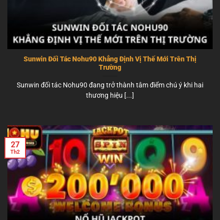
Sunwin Đối Tác Nohu90 Khẳng Định Vị Thế Mới Trên Thị
Trường
Sunwin đối tác Nohu90 đang trở thành tâm điểm chú ý khi hai
thương hiệu [...]
27
Th2