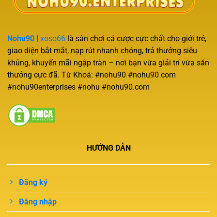
Nohu90
|
xoso66
là sân chơi cá cược cực chất cho giới trẻ,
giao diện bắt mắt, nạp rút nhanh chóng, trả thưởng siêu
khủng, khuyến mãi ngập tràn – nơi bạn vừa giải trí vừa săn
thưởng cực đã. Từ Khoá: #nohu90 #nohu90 com
#nohu90enterprises #nohu #nohu90.com
HƯỚNG DẪN
Đăng ký
Đăng nhập