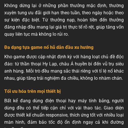
Không dừng lại ở những phần thưởng mặc định, thường
xuyên tung ưu đãi giới hạn theo tuần, theo ngày hoặc theo
sự kiện đặc biệt. Từ thưởng nạp, hoàn tiền đến thưởng
đăng nhập đều mang lại giá trị thực tế rõ rệt, giúp tăng vốn
quay liên tục mà không lo rủi ro.
Đa dạng tựa game nổ hũ dẫn đầu xu hướng
Kho game được cập nhật định kỳ với hàng loạt chủ đề độc
đáo: từ thần thoại Hy Lạp, châu Á huyền bí đến vũ trụ siêu
anh hùng. Mỗi trò đều mang sắc thái riêng với tỉ lệ nổ khác
nhau, giúp tăng trải nghiệm đa chiều, không lo nhàm chán.
Tối ưu hóa trên mọi thiết bị
Bất kể đang dùng điện thoại hay máy tính bảng, người
dùng đều có thể tiếp cận chỉ với vài thao tác. Giao diện
được thiết kế chuẩn responsive, thích ứng tốt với nhiều loại
màn hình, đảm bảo tốc độ ổn định ngay cả khi đường