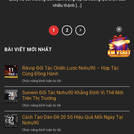
nhiều thành [...]
✕
1
2
BÀI VIẾT MỚI NHẤT
Rikvip Đối Tác Chiến Lược Nohu90 – Hợp Tác
11
Cùng Đồng Hành
Th3
ở
Chức năng bình luận bị tắt
Rikvip
Đối
Sunwin Đối Tác Nohu90 Khẳng Định Vị Thế Mới
28
Tác
Trên Thị Trường
Th2
Chiến
ở
Chức năng bình luận bị tắt
Lược
Sunwin
Nohu90
Đối
Cách Tạo Dàn Đề 20 Số Hiệu Quả Mỗi Ngày Tại
–
27
Tác
Hợp
Nohu90
Th2
Nohu90
Tác
ở
Chức năng bình luận bị tắt
Khẳng
Cùng