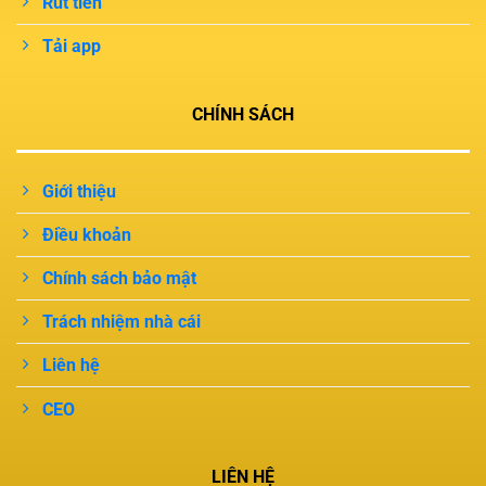
Rút tiền
Tải app
CHÍNH SÁCH
Giới thiệu
Điều khoản
Chính sách bảo mật
Trách nhiệm nhà cái
Liên hệ
CEO
LIÊN HỆ