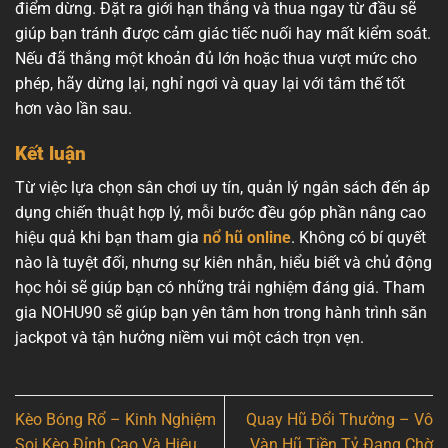
điểm dừng. Đặt ra giới hạn thắng và thua ngay từ đầu sẽ
giúp bạn tránh được cảm giác tiếc nuối hay mất kiểm soát.
Nếu đã thắng một khoản đủ lớn hoặc thua vượt mức cho
phép, hãy dừng lại, nghỉ ngơi và quay lại với tâm thế tốt
hơn vào lần sau.
Kết luận
Từ việc lựa chọn sân chơi uy tín, quản lý ngân sách đến áp
dụng chiến thuật hợp lý, mỗi bước đều góp phần nâng cao
hiệu quả khi bạn tham gia
nổ hũ online
. Không có bí quyết
nào là tuyệt đối, nhưng sự kiên nhẫn, hiểu biết và chủ động
học hỏi sẽ giúp bạn có những trải nghiệm đáng giá. Tham
gia NOHU90 sẽ giúp bạn yên tâm hơn trong hành trình săn
jackpot và tận hưởng niềm vui một cách trọn vẹn.
Kèo Bóng Rổ – Kinh Nghiệm
Quay Hũ Đổi Thưởng – Vô
Soi Kèo Đỉnh Cao Và Hiệu
Vàn Hũ Tiền Tỷ Đang Chờ