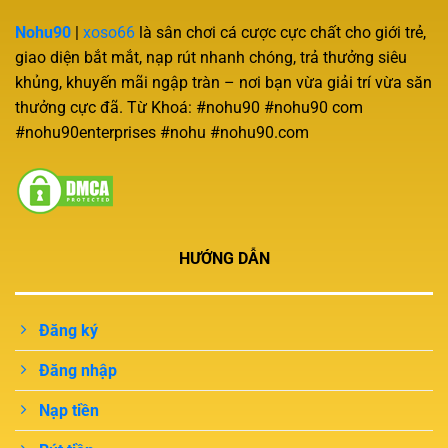
Nohu90
|
xoso66
là sân chơi cá cược cực chất cho giới trẻ,
giao diện bắt mắt, nạp rút nhanh chóng, trả thưởng siêu
khủng, khuyến mãi ngập tràn – nơi bạn vừa giải trí vừa săn
thưởng cực đã. Từ Khoá: #nohu90 #nohu90 com
#nohu90enterprises #nohu #nohu90.com
HƯỚNG DẪN
Đăng ký
Đăng nhập
Nạp tiền