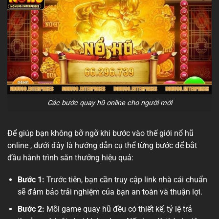
Các bước quay hũ online cho người mới
Để giúp bạn không bỡ ngỡ khi bước vào thế giới nổ hũ
online , dưới đây là hướng dẫn cụ thể từng bước để bắt
đầu hành trình săn thưởng hiệu quả:
Bước 1:
Trước tiên, bạn cần truy cập link nhà cái chuẩn
sẽ đảm bảo trải nghiệm của bạn an toàn và thuận lợi.
Bước 2:
Mỗi game quay hũ đều có thiết kế, tỷ lệ trả