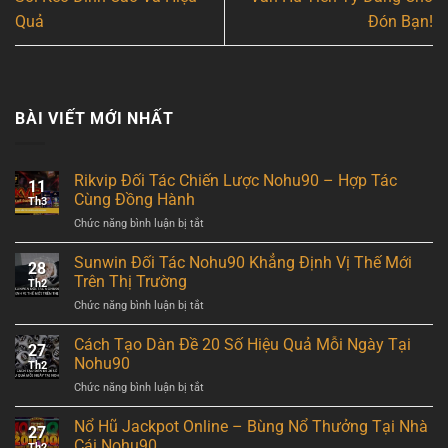
Quả
Đón Bạn!
BÀI VIẾT MỚI NHẤT
Rikvip Đối Tác Chiến Lược Nohu90 – Hợp Tác
11
Cùng Đồng Hành
Th3
ở
Chức năng bình luận bị tắt
Rikvip
Đối
Sunwin Đối Tác Nohu90 Khẳng Định Vị Thế Mới
28
Tác
Trên Thị Trường
Th2
Chiến
ở
Chức năng bình luận bị tắt
Lược
Sunwin
Nohu90
Đối
Cách Tạo Dàn Đề 20 Số Hiệu Quả Mỗi Ngày Tại
–
27
Tác
Hợp
Nohu90
Th2
Nohu90
Tác
ở
Chức năng bình luận bị tắt
Khẳng
Cùng
Cách
Định
Đồng
Tạo
Nổ Hũ Jackpot Online – Bùng Nổ Thưởng Tại Nhà
Vị
Hành
27
Dàn
Thế
Cái Nohu90
Th2