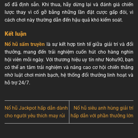
số đã định sẵn. Khi thua, hãy dừng lại và đánh giá chiến
lược thay vì cố gỡ bằng những lần đặt cược gấp đôi, vì
cách chơi này thường dẫn đến hậu quả khó kiểm soát.
Kết luận
Nổ hũ sấm truyền
là sự kết hợp tinh tế giữa giải trí và đổi
thưởng, mang đến trải nghiệm cuốn hút cho hàng nghìn
hội viên mỗi ngày. Với thương hiệu uy tín như Nohu90, bạn
có thể an tâm trải nghiệm và nâng cao cơ hội chiến thắng
nhờ luật chơi minh bạch, hệ thống đổi thưởng linh hoạt và
hỗ trợ 24/7.
Nổ hũ Jackpot hấp dẫn dành
Nổ hũ siêu anh hùng giải trí
cho người yêu thích may rủi
hấp dẫn với phần thưởng lớn