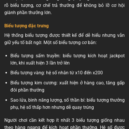
rõ biểu tượng, cơ chế trả thưởng để không bỏ lỡ cơ hội
giành phần thưởng lớn.
Biểu tượng đặc trưng
Hệ thống biểu tượng được thiết kế để dễ hiểu nhưng vẫn
giữ yếu tố bất ngờ. Một số biểu tượng cơ bản:
Biểu tượng sấm truyền: biểu tượng kích hoạt jackpot
lớn, khi xuất hiện 3 lần trở lên
Biểu tượng vàng: hệ số nhân từ x10 đến x200
Biểu tượng kim cương: xuất hiện ở hàng cao, tăng gấp
đôi phần thưởng
Sao lửa, bình năng lượng, số thần bí: biểu tượng thưởng
phụ, hệ số thấp hơn nhưng dễ quay trúng
Người chơi cần kết hợp ít nhất 3 biểu tượng giống nhau
theo hàng ngang để kích hoạt phần thưởng. Hệ số được