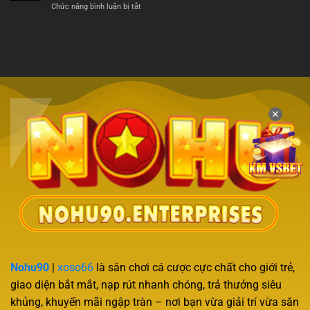
ở
Chức năng bình luận bị tắt
–
Ngày
Sâm
Bùng
Tại
Lốc
Nổ
Nohu90
Online
Thưởng
Đỉnh
Tại
Cao
Nhà
Chiến
Cái
Thuật
Nohu90
Tại
Nhà
✕
Cái
Nohu90
Nohu90
|
xoso66
là sân chơi cá cược cực chất cho giới trẻ,
giao diện bắt mắt, nạp rút nhanh chóng, trả thưởng siêu
khủng, khuyến mãi ngập tràn – nơi bạn vừa giải trí vừa săn