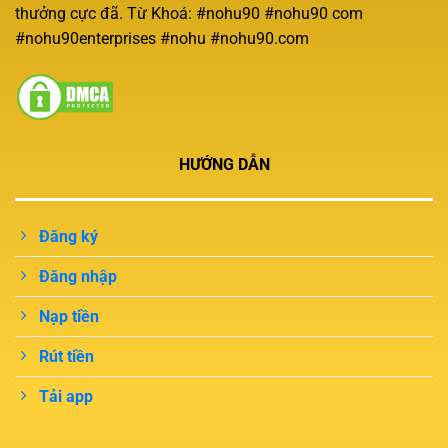
thưởng cực đã. Từ Khoá: #nohu90 #nohu90 com
#nohu90enterprises #nohu #nohu90.com
HƯỚNG DẪN
Đăng ký
Đăng nhập
Nạp tiền
Rút tiền
Tải app