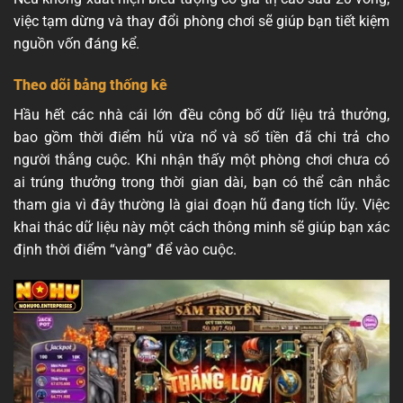
việc tạm dừng và thay đổi phòng chơi sẽ giúp bạn tiết kiệm
nguồn vốn đáng kể.
Theo dõi bảng thống kê
Hầu hết các nhà cái lớn đều công bố dữ liệu trả thưởng,
bao gồm thời điểm hũ vừa nổ và số tiền đã chi trả cho
người thắng cuộc. Khi nhận thấy một phòng chơi chưa có
ai trúng thưởng trong thời gian dài, bạn có thể cân nhắc
tham gia vì đây thường là giai đoạn hũ đang tích lũy. Việc
khai thác dữ liệu này một cách thông minh sẽ giúp bạn xác
định thời điểm “vàng” để vào cuộc.