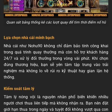
Quan sát bảng thống kê các lượt quay để tìm thời điểm nổ hũ
Lựa chọn nhà cái minh bạch
Nhà cái như Nohu90 không chỉ đảm bảo tính công khai
trong quá trình quay thưởng mà còn hỗ trợ khách hàng
24/7 và xử lý đổi thưởng trong vòng vài phút. Khi chọn
đúng thương hiệu, bạn sẽ yên tâm tập trung vào trải
nghiệm mà không lo về rủi ro kỹ thuật hay gian lận hệ
thống.
Kiểm soát tâm lý
Tâm lý nóng vội là nguyên nhân phổ biến khiến nhiều
người chơi thua liên tiếp mà không nhận ra. Bạn nên đặt
giới hạn thua trong ngày và tuyệt đối không vượt qua con