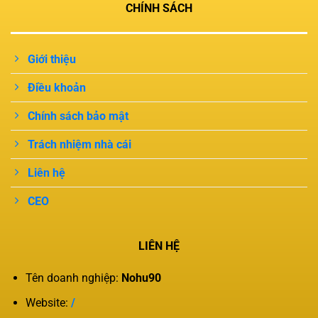
CHÍNH SÁCH
Giới thiệu
Điều khoản
Chính sách bảo mật
Trách nhiệm nhà cái
Liên hệ
CEO
LIÊN HỆ
Tên doanh nghiệp:
Nohu90
Website:
/