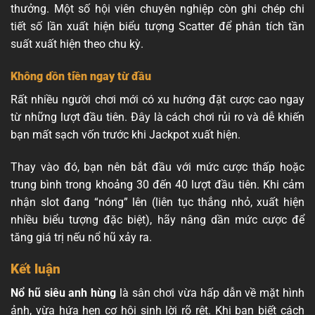
thưởng. Một số hội viên chuyên nghiệp còn ghi chép chi
tiết số lần xuất hiện biểu tượng Scatter để phân tích tần
suất xuất hiện theo chu kỳ.
Không dồn tiền ngay từ đầu
Rất nhiều người chơi mới có xu hướng đặt cược cao ngay
từ những lượt đầu tiên. Đây là cách chơi rủi ro và dễ khiến
bạn mất sạch vốn trước khi Jackpot xuất hiện.
Thay vào đó, bạn nên bắt đầu với mức cược thấp hoặc
trung bình trong khoảng 30 đến 40 lượt đầu tiên. Khi cảm
nhận slot đang “nóng” lên (liên tục thắng nhỏ, xuất hiện
nhiều biểu tượng đặc biệt), hãy nâng dần mức cược để
tăng giá trị nếu nổ hũ xảy ra.
Kết luận
Nổ hũ siêu anh hùng
là sân chơi vừa hấp dẫn về mặt hình
ảnh, vừa hứa hẹn cơ hội sinh lời rõ rệt. Khi bạn biết cách