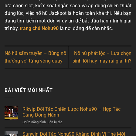
lựa chọn slot, kiểm soát ngân sách và áp dụng chiến thuật
đúng lúc, việc nổ hũ Jackpot là hoàn toàn khả thi. Nếu bạn
đang tìm kiếm một đơn vị uy tín để bắt đầu hành trình giải
trí này,
trang chủ Nohu90
là nơi đáng để cân nhắc.
Nổ hũ sấm truyền – Bùng nổ
Nổ hũ phát lộc – Lựa chọn
thưởng với từng vòng quay
sinh lời hay may rủi giải trí?
BÀI VIẾT MỚI NHẤT
Rikvip Đối Tác Chiến Lược Nohu90 – Hợp Tác
11
Cùng Đồng Hành
Th3
ở
Chức năng bình luận bị tắt
Rikvip
Đối
Sunwin Đối Tác Nohu90 Khẳng Định Vị Thế Mới
28