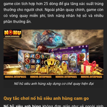
game còn tích hợp hơn 25 dòng để gia tăng xác suất trúng
thưởng cho người chơi. Ngoài phần quay chính, game còn
có vòng quay miễn phí, tính năng nhân hệ số và nhiều
phần thưởng ẩn.
Nổ hũ siêu anh hùng xây dựng cơ chế quay hiện đại
Quy tắc chơi nổ hũ siêu anh hùng cam go
Nổ hũ siêu anh hùng
không đơn giản như vẻ ngoài sinh