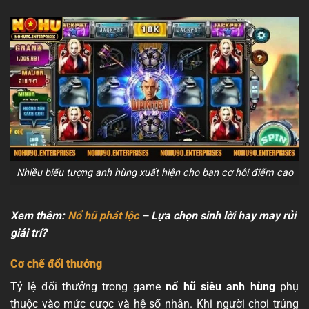
Nhiều biểu tượng anh hùng xuất hiện cho bạn cơ hội điểm cao
Xem thêm:
Nổ hũ phát lộc
– Lựa chọn sinh lời hay may rủi
giải trí?
Cơ chế đổi thưởng
Tỷ lệ đổi thưởng trong game
nổ hũ siêu anh hùng
phụ
thuộc vào mức cược và hệ số nhân. Khi người chơi trúng