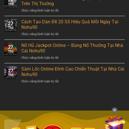
Tác
Trên Thị Trường
Th2
Chiến
ở
Chức năng bình luận bị tắt
Lược
Sunwin
Nohu90
Đối
Cách Tạo Dàn Đề 20 Số Hiệu Quả Mỗi Ngày Tại
–
27
Tác
Hợp
Nohu90
Th2
Nohu90
Tác
ở
Chức năng bình luận bị tắt
Khẳng
Cùng
Cách
Định
Đồng
Tạo
Nổ Hũ Jackpot Online – Bùng Nổ Thưởng Tại Nhà
Vị
Hành
27
Dàn
Thế
Cái Nohu90
Th2
Đề
Mới
ở
Chức năng bình luận bị tắt
20
Trên
Nổ
Số
Thị
Hũ
Sâm Lốc Online Đỉnh Cao Chiến Thuật Tại Nhà Cái
Hiệu
Trường
27
Jackpot
Quả
Nohu90
Th2
Online
Mỗi
ở
Chức năng bình luận bị tắt
–
Ngày
Sâm
Bùng
Tại
Lốc
Nổ
Nohu90
Online
Thưởng
Đỉnh
Tại
Cao
Nhà
✕
Chiến
Cái
Thuật
Nohu90
Tại
Nhà