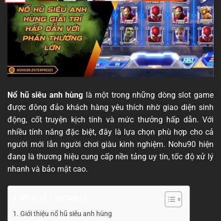
Nổ hũ siêu anh hùng
là một trong những dòng slot game
được đông đảo khách hàng yêu thích nhờ giao diện sinh
động, cốt truyện kịch tính và mức thưởng hấp dẫn. Với
nhiều tính năng đặc biệt, đây là lựa chọn phù hợp cho cả
người mới lẫn người chơi giàu kinh nghiệm. Nohu90 hiện
đang là thương hiệu cung cấp nền tảng uy tín, tốc độ xử lý
nhanh và bảo mật cao.
Table of Contents
Giới thiệu nổ hũ siêu anh hùng