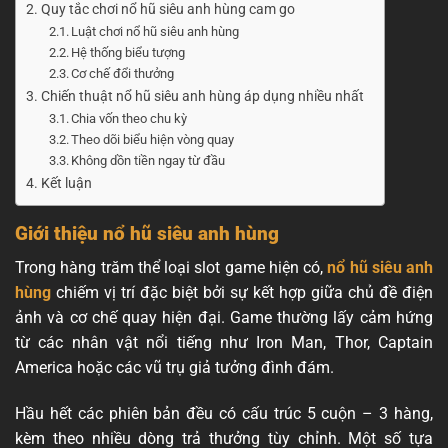
Quy tắc chơi nổ hũ siêu anh hùng cam go
Luật chơi nổ hũ siêu anh hùng
Hệ thống biểu tượng
Cơ chế đổi thưởng
Chiến thuật nổ hũ siêu anh hùng áp dụng nhiều nhất
Chia vốn theo chu kỳ
Theo dõi biểu hiện vòng quay
Không dồn tiền ngay từ đầu
Kết luận
Giới thiệu nổ hũ siêu anh hùng
Trong hàng trăm thể loại slot game hiện có,
nổ hũ siêu anh
hùng
chiếm vị trí đặc biệt bởi sự kết hợp giữa chủ đề điện
ảnh và cơ chế quay hiện đại. Game thường lấy cảm hứng
từ các nhân vật nổi tiếng như Iron Man, Thor, Captain
America hoặc các vũ trụ giả tưởng đình đám.
Hầu hết các phiên bản đều có cấu trúc 5 cuộn – 3 hàng,
kèm theo nhiều dòng trả thưởng tùy chỉnh. Một số tựa