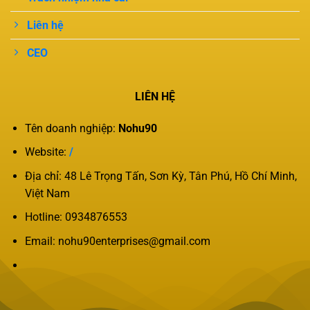
Liên hệ
CEO
LIÊN HỆ
Tên doanh nghiệp:
Nohu90
Website:
/
Địa chỉ: 48 Lê Trọng Tấn, Sơn Kỳ, Tân Phú, Hồ Chí Minh,
Việt Nam
Hotline: 0934876553
Email:
nohu90enterprises@gmail.com