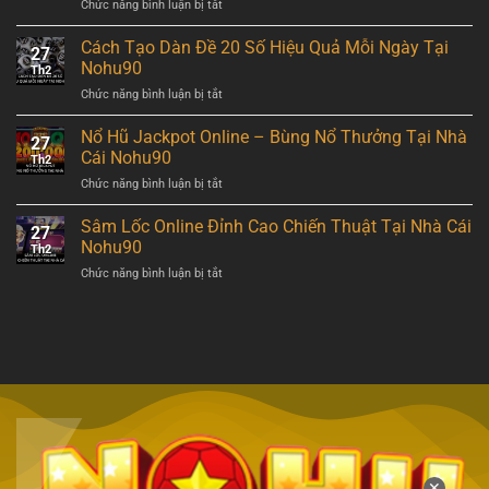
ở
Chức năng bình luận bị tắt
Lược
Sunwin
Nohu90
Đối
Cách Tạo Dàn Đề 20 Số Hiệu Quả Mỗi Ngày Tại
–
27
Tác
Hợp
Nohu90
Th2
Nohu90
Tác
ở
Chức năng bình luận bị tắt
Khẳng
Cùng
Cách
Định
Đồng
Tạo
Nổ Hũ Jackpot Online – Bùng Nổ Thưởng Tại Nhà
Vị
Hành
27
Dàn
Thế
Cái Nohu90
Th2
Đề
Mới
ở
Chức năng bình luận bị tắt
20
Trên
Nổ
Số
Thị
Hũ
Sâm Lốc Online Đỉnh Cao Chiến Thuật Tại Nhà Cái
Hiệu
Trường
27
Jackpot
Quả
Nohu90
Th2
Online
Mỗi
ở
Chức năng bình luận bị tắt
–
Ngày
Sâm
Bùng
Tại
Lốc
Nổ
Nohu90
Online
Thưởng
Đỉnh
Tại
Cao
Nhà
Chiến
Cái
Thuật
Nohu90
Tại
Nhà
Cái
Nohu90
✕