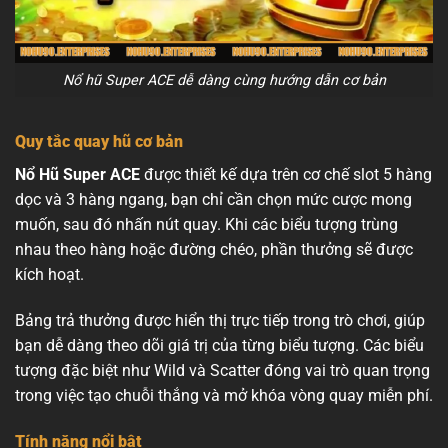
Nổ hũ Super ACE dễ dàng cùng hướng dẫn cơ bản
Quy tắc quay hũ cơ bản
Nổ Hũ Super ACE
được thiết kế dựa trên cơ chế slot 5 hàng
dọc và 3 hàng ngang, bạn chỉ cần chọn mức cược mong
muốn, sau đó nhấn nút quay. Khi các biểu tượng trùng
nhau theo hàng hoặc đường chéo, phần thưởng sẽ được
kích hoạt.
Bảng trả thưởng được hiển thị trực tiếp trong trò chơi, giúp
bạn dễ dàng theo dõi giá trị của từng biểu tượng. Các biểu
tượng đặc biệt như Wild và Scatter đóng vai trò quan trọng
trong việc tạo chuỗi thắng và mở khóa vòng quay miễn phí.
Tính năng nổi bật