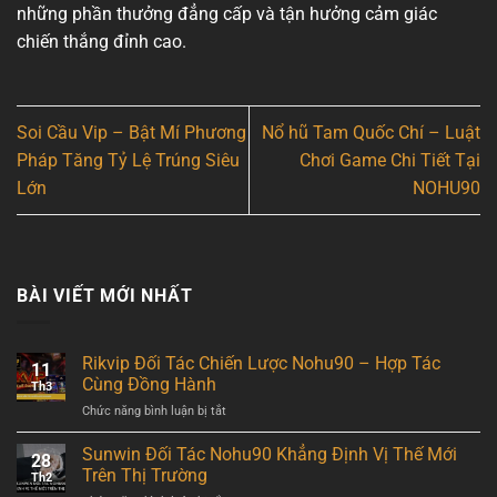
những phần thưởng đẳng cấp và tận hưởng cảm giác
chiến thắng đỉnh cao.
Soi Cầu Vip – Bật Mí Phương
Nổ hũ Tam Quốc Chí – Luật
Pháp Tăng Tỷ Lệ Trúng Siêu
Chơi Game Chi Tiết Tại
Lớn
NOHU90
BÀI VIẾT MỚI NHẤT
Rikvip Đối Tác Chiến Lược Nohu90 – Hợp Tác
11
Cùng Đồng Hành
Th3
ở
Chức năng bình luận bị tắt
Rikvip
Đối
Sunwin Đối Tác Nohu90 Khẳng Định Vị Thế Mới
28
Tác
Trên Thị Trường
Th2
Chiến