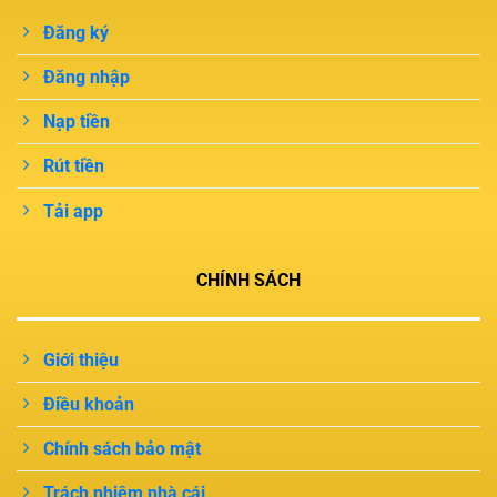
Đăng ký
Đăng nhập
Nạp tiền
Rút tiền
Tải app
CHÍNH SÁCH
Giới thiệu
Điều khoản
Chính sách bảo mật
Trách nhiệm nhà cái