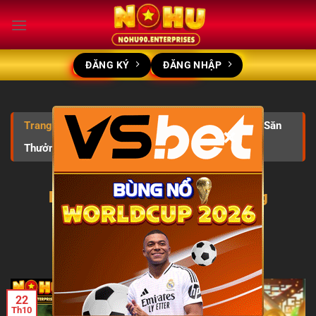
Bỏ
qua
nội
dung
ĐĂNG KÝ
ĐĂNG NHẬP
Trang chủ
-
NỔ HŨ NOHU90
-
Nổ Hũ Super ACE – Săn
×
Thưởng Jackpot Đỉnh Cao Tại NOHU90
NỔ HŨ NOHU90
Nổ Hũ Super ACE – Săn Thưởng
Jackpot Đỉnh Cao Tại NOHU90
ĐĂNG VÀO
22/10/2025
BỞI
ADMIN
22
Th10