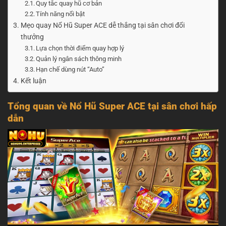
Quy tắc quay hũ cơ bản
Tính năng nổi bật
Mẹo quay Nổ Hũ Super ACE dễ thắng tại sân chơi đổi
thưởng
Lựa chọn thời điểm quay hợp lý
Quản lý ngân sách thông minh
Hạn chế dùng nút “Auto”
Kết luận
Tổng quan về Nổ Hũ Super ACE tại sân chơi hấp
dẫn