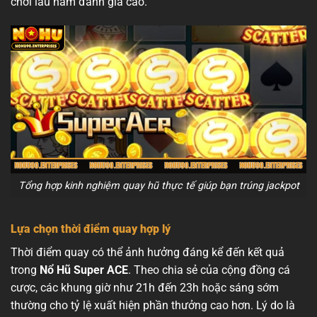
chơi lâu năm đánh giá cao.
Tổng hợp kinh nghiệm quay hũ thực tế giúp bạn trúng jackpot
Lựa chọn thời điểm quay hợp lý
Thời điểm quay có thể ảnh hưởng đáng kể đến kết quả
trong
Nổ Hũ Super ACE
. Theo chia sẻ của cộng đồng cá
cược, các khung giờ như 21h đến 23h hoặc sáng sớm
thường cho tỷ lệ xuất hiện phần thưởng cao hơn. Lý do là