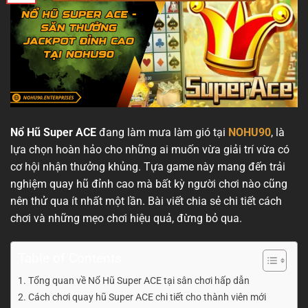
Nổ Hũ Super ACE
đang làm mưa làm gió tại
NOHU90
, là
lựa chọn hoàn hảo cho những ai muốn vừa giải trí vừa có
cơ hội nhận thưởng khủng. Tựa game này mang đến trải
nghiệm quay hũ đỉnh cao mà bất kỳ người chơi nào cũng
nên thử qua ít nhất một lần. Bài viết chia sẻ chi tiết cách
chơi và những mẹo chơi hiệu quả, đừng bỏ qua.
Table of Contents
Tổng quan về Nổ Hũ Super ACE tại sân chơi hấp dẫn
Cách chơi quay hũ Super ACE chi tiết cho thành viên mới