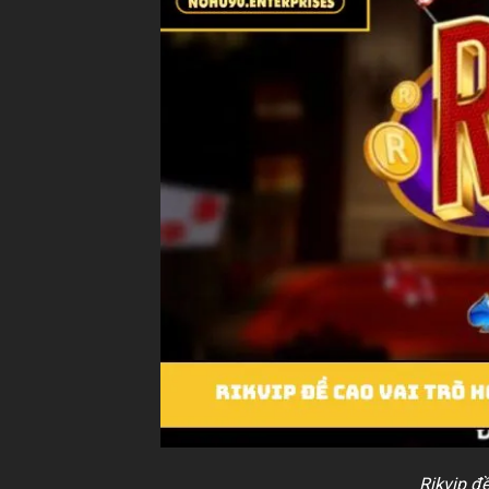
Rikvip đ