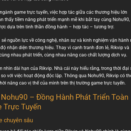
 ngành game trực tuyến, việc hợp tác giữa các thương hiệu lớn
nhận thấy tiềm năng phát triển mạnh mẽ khi bắt tay cùng Nohu90,
ược dựa trên tinh thần đồng hành – hợp tác – tương trợ.
ia sẻ nguồn lực về công nghệ, nhân sự và kinh nghiệm vận hành
độ nhận diện thương hiệu. Thay vì cạnh tranh đơn lẻ, Rikvip và
ùng nhau phát triển, cùng nhau nâng cao chất lượng dịch vụ.
m nhìn dài hạn của Rikvip. Nhà cái này hiểu rằng, trong thời đại 
rội so với việc hoạt động độc lập. Thông qua Nohu90, Rikvip có t
hời nâng cao vị thế của mình trên thị trường game trực tuyến.
c Nohu90 – Đồng Hành Phát Triển Toàn
e Trực Tuyến
e chuyên sâu