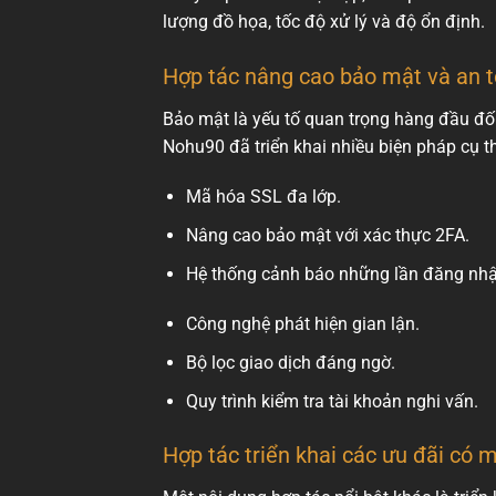
lượng đồ họa, tốc độ xử lý và độ ổn định.
Hợp tác nâng cao bảo mật và an t
Bảo mật là yếu tố quan trọng hàng đầu đối
Nohu90 đã triển khai nhiều biện pháp cụ t
Mã hóa SSL đa lớp.
Nâng cao bảo mật với xác thực 2FA.
Hệ thống cảnh báo những lần đăng nh
Công nghệ phát hiện gian lận.
Bộ lọc giao dịch đáng ngờ.
Quy trình kiểm tra tài khoản nghi vấn.
Hợp tác triển khai các ưu đãi có 