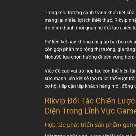
Trong môi trường cạnh tranh khốc liệt của
mang lại nhiều lợi ích thiết thực. Rikvip 
đó hình thành mối quan hệ đối tác chiến l
Sự liên kết này không chỉ giúp hai bên ch
còn góp phần mở rộng thị trường, gia tăng 
Nohu90 lựa chọn hướng đi bền vững hơn: c
Việc đề cao vai trò hợp tác còn thể hiện tầ
sức mạnh liên kết sẽ tạo ra lợi thế vượt t
cơ hội tiếp cận tệp khách hàng mới, đồng t
Rikvip Đối Tác Chiến Lượ
Diện Trong Lĩnh Vực Gam
Hợp tác phát triển sản phẩm gam