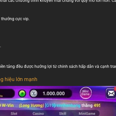
n khai các chương trình khuyến mãi chung với quy mô lớn hơn. C
 thưởng cực vip.
.
nền tảng đều được hưởng lợi từ chính sách hấp dẫn và cạnh tra
ng hiệu lớn mạnh