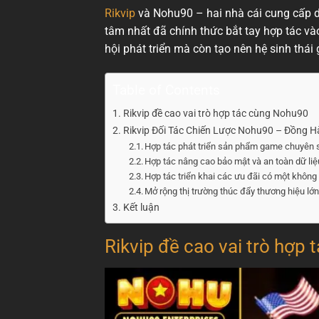
Rikvip
và Nohu90 – hai nhà cái cung cấp d
tâm nhất đã chính thức bắt tay hợp tác v
hội phát triển mà còn tạo nên hệ sinh thái g
Table of Contents
Rikvip đề cao vai trò hợp tác cùng Nohu90
Rikvip Đối Tác Chiến Lược Nohu90 – Đồng H
Hợp tác phát triển sản phẩm game chuyên 
Hợp tác nâng cao bảo mật và an toàn dữ liệ
Hợp tác triển khai các ưu đãi có một không
Mở rộng thị trường thúc đẩy thương hiệu l
Kết luận
Rikvip đề cao vai trò hợp