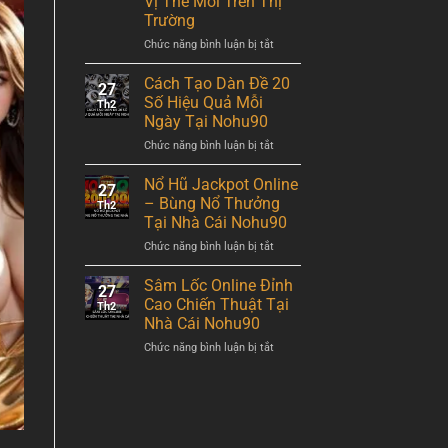
Vị Thế Mới Trên Thị
Lược
Trường
Nohu90
–
ở
Chức năng bình luận bị tắt
Hợp
Sunwin
Tác
Đối
Cách Tạo Dàn Đề 20
27
Cùng
Tác
Số Hiệu Quả Mỗi
Th2
Đồng
Nohu90
Ngày Tại Nohu90
Hành
Khẳng
ở
Chức năng bình luận bị tắt
Định
Cách
Vị
Tạo
Thế
Nổ Hũ Jackpot Online
27
Dàn
Mới
– Bùng Nổ Thưởng
Th2
Đề
Trên
Tại Nhà Cái Nohu90
20
Thị
ở
Chức năng bình luận bị tắt
Số
Trường
Nổ
Hiệu
Hũ
Quả
Sâm Lốc Online Đỉnh
27
Jackpot
Mỗi
Cao Chiến Thuật Tại
Th2
Online
Ngày
Nhà Cái Nohu90
–
Tại
ở
Chức năng bình luận bị tắt
Bùng
Nohu90
Sâm
Nổ
Lốc
Thưởng
Online
Tại
Đỉnh
Nhà
Cao
Cái