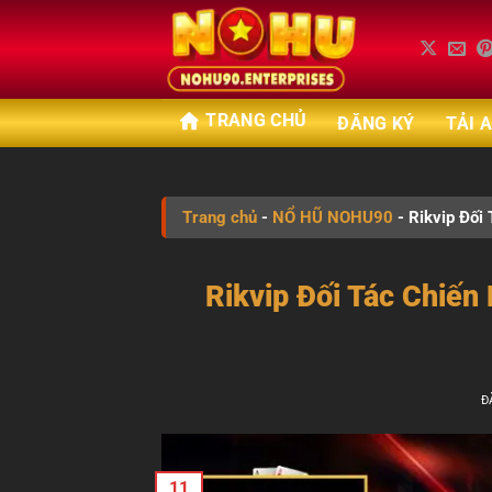
Bỏ
qua
nội
dung
TRANG CHỦ
ĐĂNG KÝ
TẢI 
Trang chủ
-
NỔ HŨ NOHU90
-
Rikvip Đối
Rikvip Đối Tác Chiế
Đ
11