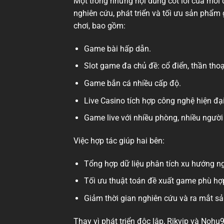
Một trong những nội dung cốt lõi của mối 
nghiên cứu, phát triển và tối ưu sản phẩm
chơi, bao gồm:
Game bài hấp dẫn.
Slot game đa chủ đề: cổ điển, thần thoạ
Game bắn cá nhiều cấp độ.
Live Casino tích hợp công nghệ hiện đại
Game live với nhiều phòng, nhiều người 
Việc hợp tác giúp hai bên:
Tổng hợp dữ liệu phân tích xu hướng n
Tối ưu thuật toán đề xuất game phù hợ
Giảm thời gian nghiên cứu và ra mắt s
Thay vì phát triển độc lập, Rikvip và Noh