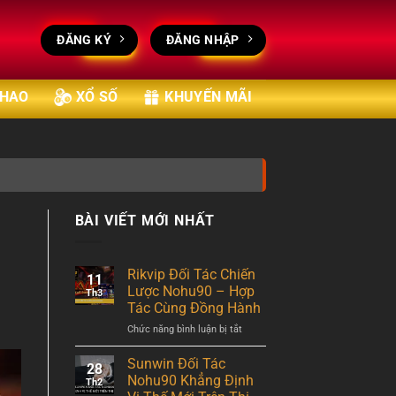
ĐĂNG KÝ
ĐĂNG NHẬP
THAO
KHUYẾN MÃI
XỔ SỐ
BÀI VIẾT MỚI NHẤT
Rikvip Đối Tác Chiến
11
Lược Nohu90 – Hợp
Th3
Tác Cùng Đồng Hành
ở
Chức năng bình luận bị tắt
Rikvip
Đối
Sunwin Đối Tác
28
Tác
Nohu90 Khẳng Định
Th2
Chiến