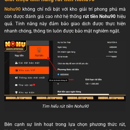
Nohu90
không chỉ nổi bật với kho giải trí phong phú mà
còn được đánh giá cao nhờ hệ thống
rút tiền Nohu90
hiệu
quả. Tính năng này đảm bảo giao dịch được thực hiện
nhanh chóng, thông tin luôn được bảo mật nghiêm ngặt.
Tìm hiểu rút tiền Nohu90
Bên cạnh sự linh hoạt trong lựa chọn phương thức rút,