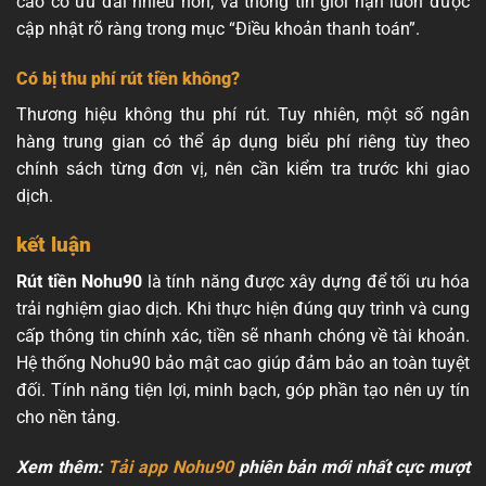
cao có ưu đãi nhiều hơn, và thông tin giới hạn luôn được
cập nhật rõ ràng trong mục “Điều khoản thanh toán”.
Có bị thu phí rút tiền không?
Thương hiệu không thu phí rút. Tuy nhiên, một số ngân
hàng trung gian có thể áp dụng biểu phí riêng tùy theo
chính sách từng đơn vị, nên cần kiểm tra trước khi giao
dịch.
kết luận
Rút tiền Nohu90
là tính năng được xây dựng để tối ưu hóa
trải nghiệm giao dịch. Khi thực hiện đúng quy trình và cung
cấp thông tin chính xác, tiền sẽ nhanh chóng về tài khoản.
Hệ thống Nohu90 bảo mật cao giúp đảm bảo an toàn tuyệt
đối. Tính năng tiện lợi, minh bạch, góp phần tạo nên uy tín
cho nền tảng.
Xem thêm:
Tải app Nohu90
phiên bản mới nhất cực mượt