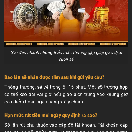
Giải đáp nhanh những thắc mắc thường gặp giúp giao dịch
suôn sẻ
Bao lâu sẽ nhận được tiền sau khi gửi yêu cầu?
Thông thường, sẽ về trong 5–15 phút. Một số trường hợp
có thể kéo dài vài giờ nếu giao dịch trùng vào khung giờ
cao điểm hoặc ngân hàng xử lý chậm.
Hạn mức rút tiền mỗi ngày quy định ra sao?
Số lần rút phụ thuộc vào cấp độ tài khoản. Tài khoản cấp