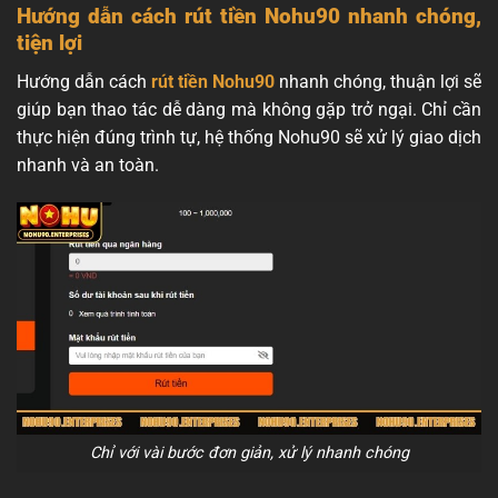
Hướng dẫn cách rút tiền Nohu90 nhanh chóng,
tiện lợi
Hướng dẫn cách
rút tiền Nohu90
nhanh chóng, thuận lợi sẽ
giúp bạn thao tác dễ dàng mà không gặp trở ngại. Chỉ cần
thực hiện đúng trình tự, hệ thống Nohu90 sẽ xử lý giao dịch
nhanh và an toàn.
Chỉ với vài bước đơn giản, xử lý nhanh chóng