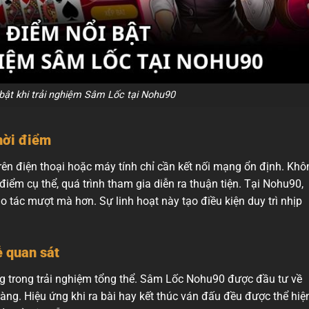
bật khi trải nghiệm Sâm Lốc tại Nohu90
thời điểm
ên điện thoại hoặc máy tính chỉ cần kết nối mạng ổn định. Khô
iểm cụ thể, quá trình tham gia diễn ra thuận tiện. Tại Nohu90,
ao tác mượt mà hơn. Sự linh hoạt này tạo điều kiện duy trì nhịp
ễ quan sát
ng trong trải nghiệm tổng thể. Sâm Lốc Nohu90 được đầu tư về
ng. Hiệu ứng khi ra bài hay kết thúc ván đấu đều được thể hiệ