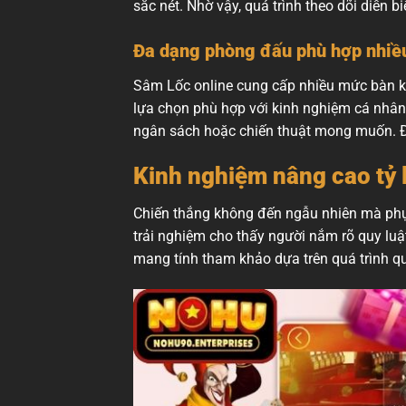
sắc nét. Nhờ vậy, quá trình theo dõi diễn b
Đa dạng phòng đấu phù hợp nhiều
Sâm Lốc online cung cấp nhiều mức bàn kh
lựa chọn phù hợp với kinh nghiệm cá nhân.
ngân sách hoặc chiến thuật mong muốn. Đi
Kinh nghiệm nâng cao tỷ 
Chiến thắng không đến ngẫu nhiên mà phụ 
trải nghiệm cho thấy người nắm rõ quy luậ
mang tính tham khảo dựa trên quá trình qu