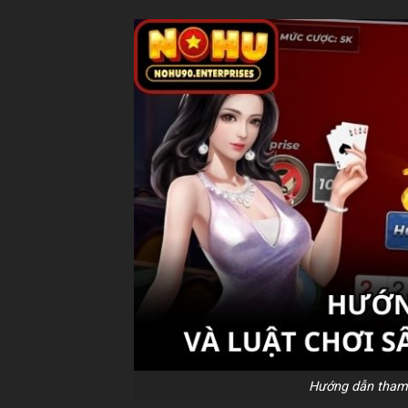
Hướng dẫn tham 