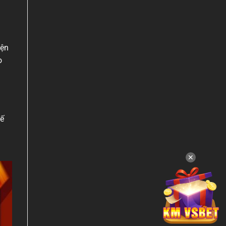
iện
o
tế
✕