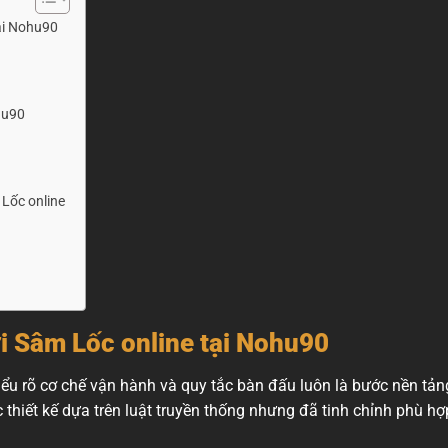
tại Nohu90
hu90
 Lốc online
ơi Sâm Lốc online tại Nohu90
iểu rõ cơ chế vận hành và quy tắc bàn đấu luôn là bước nền tản
 thiết kế dựa trên luật truyền thống nhưng đã tinh chỉnh phù hợ