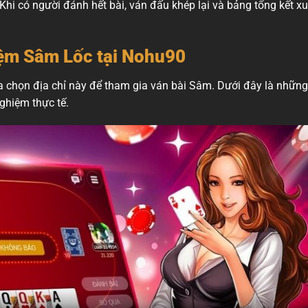
 Khi có người đánh hết bài, ván đấu khép lại và bảng tổng kết xu
hiệm Sâm Lốc tại Nohu90
 chọn địa chỉ này để tham gia ván bài Sâm. Dưới đây là những
ghiệm thực tế.