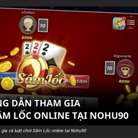
gia và luật chơi Sâm Lốc online tại Nohu90