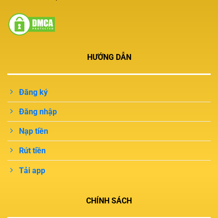
HƯỚNG DẪN
Đăng ký
Đăng nhập
Nạp tiền
Rút tiền
Tải app
CHÍNH SÁCH