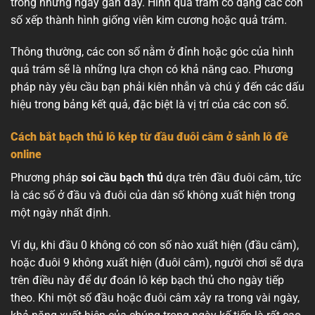
trong những ngày gần đây. Hình quả trám có dạng các con
số xếp thành hình giống viên kim cương hoặc quả trám.
Thông thường, các con số nằm ở đỉnh hoặc góc của hình
quả trám sẽ là những lựa chọn có khả năng cao. Phương
pháp này yêu cầu bạn phải kiên nhẫn và chú ý đến các dấu
hiệu trong bảng kết quả, đặc biệt là vị trí của các con số.
Cách bắt bạch thủ lô kép từ đầu đuôi câm ở sảnh lô đề
online
Phương pháp
soi cầu bạch thủ
dựa trên đầu đuôi câm, tức
là các số ở đầu và đuôi của dàn số không xuất hiện trong
một ngày nhất định.
Ví dụ, khi đầu 0 không có con số nào xuất hiện (đầu câm),
hoặc đuôi 9 không xuất hiện (đuôi câm), người chơi sẽ dựa
trên điều này để dự đoán lô kép bạch thủ cho ngày tiếp
theo. Khi một số đầu hoặc đuôi câm xảy ra trong vài ngày,