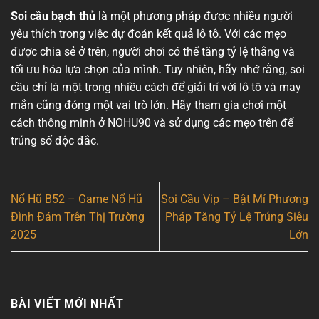
Soi cầu bạch thủ
là một phương pháp được nhiều người
yêu thích trong việc dự đoán kết quả lô tô. Với các mẹo
được chia sẻ ở trên, người chơi có thể tăng tỷ lệ thắng và
tối ưu hóa lựa chọn của mình. Tuy nhiên, hãy nhớ rằng, soi
cầu chỉ là một trong nhiều cách để giải trí với lô tô và may
mắn cũng đóng một vai trò lớn. Hãy tham gia chơi một
cách thông minh ở NOHU90 và sử dụng các mẹo trên để
trúng số độc đắc.
Nổ Hũ B52 – Game Nổ Hũ
Soi Cầu Vip – Bật Mí Phương
Đình Đám Trên Thị Trường
Pháp Tăng Tỷ Lệ Trúng Siêu
2025
Lớn
BÀI VIẾT MỚI NHẤT