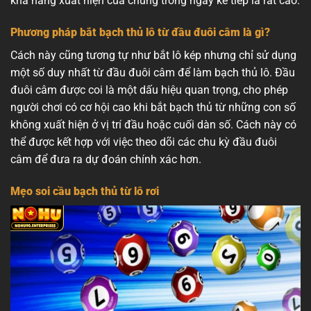
khả năng xuất hiện của chúng trong ngày kế tiếp là rất cao.
Phương pháp bắt bạch thủ lô từ đầu đuôi câm là gì?
Cách này cũng tương tự như bắt lô kép nhưng chỉ sử dụng
một số duy nhất từ đầu đuôi câm để làm bạch thủ lô. Đầu
đuôi câm được coi là một dấu hiệu quan trọng, cho phép
người chơi có cơ hội cao khi bắt bạch thủ từ những con số
không xuất hiện ở vị trí đầu hoặc cuối dàn số. Cách này có
thể được kết hợp với việc theo dõi các chu kỳ đầu đuôi
câm để đưa ra dự đoán chính xác hơn.
Mẹo soi cầu bạch thủ từ lô rơi