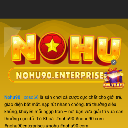
Nohu90
Online
Thưởng
Đỉnh
Tại
Cao
Nhà
Chiến
Cái
Thuật
Nohu90
Tại
Nhà
Cái
Nohu90
✕
Nohu90
|
xoso66
là sân chơi cá cược cực chất cho giới trẻ,
giao diện bắt mắt, nạp rút nhanh chóng, trả thưởng siêu
khủng, khuyến mãi ngập tràn – nơi bạn vừa giải trí vừa săn
thưởng cực đã. Từ Khoá: #nohu90 #nohu90 com
#nohu90enterprises #nohu #nohu90.com