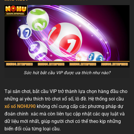
Sức hút bắt cầu VIP được ưa thích như nào?
Tại sân chơi, bắt cầu VIP trở thành lựa chọn hàng đầu cho
những ai yêu thích trò chơi xổ số, lô đề. Hệ thống soi cầu
xổ số NOHU90
không chỉ cung cấp các phương pháp dự
đoán chính xác mà còn liên tục cập nhật các quy luật và
dữ liệu mới nhất, giúp người chơi có thể theo kịp những
biến đổi của từng loại cầu.