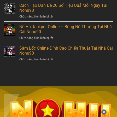
Nohu90
Đối
Cách Tạo Dàn Đề 20 Số Hiệu Quả Mỗi Ngày Tại
–
27
Tác
Hợp
Nohu90
Th2
Nohu90
Tác
ở
Chức năng bình luận bị tắt
Khẳng
Cùng
Cách
Định
Đồng
Tạo
Nổ Hũ Jackpot Online – Bùng Nổ Thưởng Tại Nhà
Vị
Hành
27
Dàn
Thế
Cái Nohu90
Th2
Đề
Mới
ở
Chức năng bình luận bị tắt
20
Trên
Nổ
Số
Thị
Hũ
Sâm Lốc Online Đỉnh Cao Chiến Thuật Tại Nhà Cái
Hiệu
Trường
27
Jackpot
Quả
Nohu90
Th2
Online
Mỗi
ở
Chức năng bình luận bị tắt
–
Ngày
Sâm
Bùng
Tại
Lốc
Nổ
Nohu90
Online
Thưởng
Đỉnh
Tại
Cao
Nhà
Chiến
Cái
Thuật
Nohu90
Tại
Nhà
Cái
Nohu90
✕