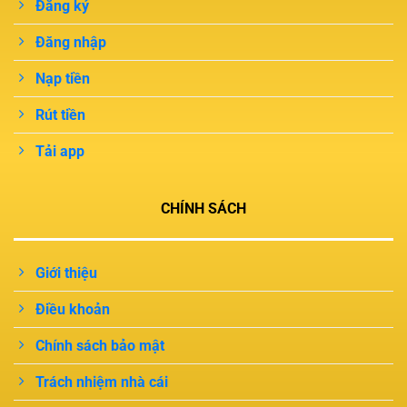
Đăng ký
Đăng nhập
Nạp tiền
Rút tiền
Tải app
CHÍNH SÁCH
Giới thiệu
Điều khoản
Chính sách bảo mật
Trách nhiệm nhà cái