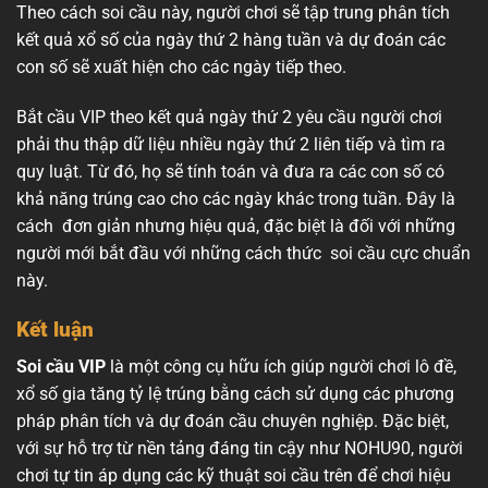
Theo cách soi cầu này, người chơi sẽ tập trung phân tích
kết quả xổ số của ngày thứ 2 hàng tuần và dự đoán các
con số sẽ xuất hiện cho các ngày tiếp theo.
Bắt cầu VIP theo kết quả ngày thứ 2 yêu cầu người chơi
phải thu thập dữ liệu nhiều ngày thứ 2 liên tiếp và tìm ra
quy luật. Từ đó, họ sẽ tính toán và đưa ra các con số có
khả năng trúng cao cho các ngày khác trong tuần. Đây là
cách đơn giản nhưng hiệu quả, đặc biệt là đối với những
người mới bắt đầu với những cách thức soi cầu cực chuẩn
này.
Kết luận
Soi cầu VIP
là một công cụ hữu ích giúp người chơi lô đề,
xổ số gia tăng tỷ lệ trúng bằng cách sử dụng các phương
pháp phân tích và dự đoán cầu chuyên nghiệp. Đặc biệt,
với sự hỗ trợ từ nền tảng đáng tin cậy như NOHU90, người
chơi tự tin áp dụng các kỹ thuật soi cầu trên để chơi hiệu