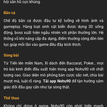
hội săn hũ cực khủng.
Bắn cá
Chế độ bắn cá được đầu tư kỹ lưỡng về hình ảnh và
gameplay. Hàng loạt sinh vật biển được dựng 3D sống
động, boss xuất hiện ngẫu nhiên với phần thưởng lớn. Hệ
thống vũ khí nâng cấp đa dạng, điểm thưởng cộng dồn liên
tục giúp mỗi lần vào game đều đầy kích thích.
Sòng bài
Từ Tiến lên miền Nam, Xì dách đến Baccarat, Poker… mọi
trò bài kinh điển đều xuất hiện trong app Nohu90 với chất
lượng cao. Giao diện mô phỏng bàn cược sắc nét, chia bài
mượt mà, luật rõ ràng.
Tải app Nohu90
để tận hưởng cảm
giác đối đầu gay cấn như tại sòng thật.
Thể thao
Không chỉ dừng ở game, Nohu90 còn phát triển mạnh