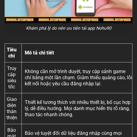
Khám phá lý do nên ưu tiên tải app Nohu90
Tiêu
Mô tả chi tiết
chí
Truy
Không cần mở trình duyệt, truy cập sảnh game
cập
chỉ bằng một lần chạm. Giảm thiểu quảng cáo, lỗi
siêu
kết nối hoặc yêu cầu đăng nhập lại.
tốc
Giao
Thiết kế tương thích với nhiều thiết bị, bố cục hợp
diện
lý, dễ điều hướng. Mọi danh mục hiển thị rõ ràng,
thân
thao tác nhanh chóng.
thiện
Bảo
Bảo vệ tuyệt đối dữ liệu đăng nhập cùng mọi
mật