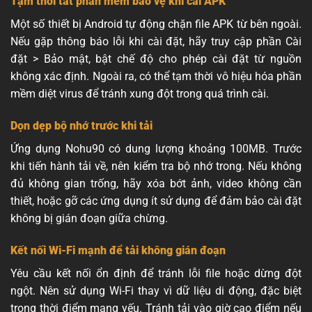
Tạm thời tắt phần mềm bảo vệ khi cài APK
Một số thiết bị Android tự động chặn file APK từ bên ngoài.
Nếu gặp thông báo lỗi khi cài đặt, hãy truy cập phần Cài
đặt > Bảo mật, bật chế độ cho phép cài đặt từ nguồn
không xác định. Ngoài ra, có thể tạm thời vô hiệu hóa phần
mềm diệt virus để tránh xung đột trong quá trình cài.
Dọn dẹp bộ nhớ trước khi tải
Ứng dụng Nohu90 có dung lượng khoảng 100MB. Trước
khi tiến hành tải về, nên kiểm tra bộ nhớ trong. Nếu không
đủ không gian trống, hãy xóa bớt ảnh, video không cần
thiết, hoặc gỡ các ứng dụng ít sử dụng để đảm bảo cài đặt
không bị gián đoạn giữa chừng.
Kết nối Wi-Fi mạnh để tải không gián đoạn
Yêu cầu kết nối ổn định để tránh lỗi file hoặc dừng đột
ngột. Nên sử dụng Wi-Fi thay vì dữ liệu di động, đặc biệt
trong thời điểm mạng yếu. Tránh tải vào giờ cao điểm nếu