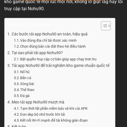
kho game quốc tế mọi lúc mọi nơi, không lo giật lag hay lỗi
truy cập tại Nohu90.
Table of Contents
Các bước tải app Nohu90 an toàn, hiệu quả
Vào đúng địa chỉ tải được xác minh
Chọn đúng bản cài đặt theo hệ điều hành
Tại sao phải tải app Nohu90?
Bật quyền truy cập cơ bản giúp app chạy trơn tru
Tải app Nohu90 để trải nghiệm kho game chuẩn quốc tế
Nổ hũ
Bắn cá
Sòng bài
Thể thao
Đá gà
Mẹo tải app Nohu90 mượt mà
Tạm thời tắt phần mềm bảo vệ khi cài APK
Dọn dẹp bộ nhớ trước khi tải
Kết nối Wi-Fi mạnh để tải không gián đoạn
Kết luận